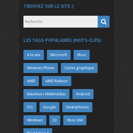
TROUVEZ SUR LE SITE :)
LES TAGS POPULAIRES (MOTS-CLÉS)
A la une
Microsoft
Xbox
Windows Phone
Cartes graphique
AMD
AMD Radeon
Baladeurs Multimédias
Android
iOS
Google
Smartphones
Windows
E3
Xbox 360