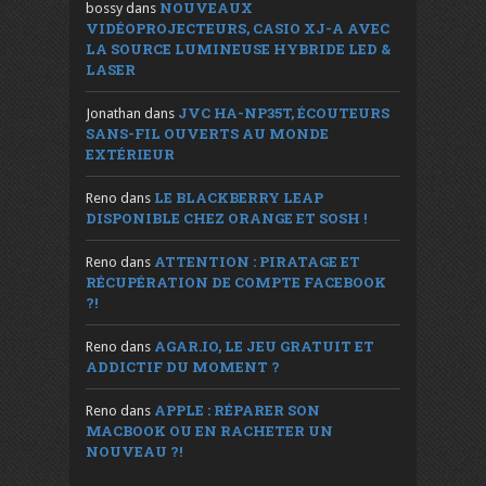
NOUVEAUX
bossy
dans
VIDÉOPROJECTEURS, CASIO XJ-A AVEC
LA SOURCE LUMINEUSE HYBRIDE LED &
LASER
JVC HA-NP35T, ÉCOUTEURS
Jonathan
dans
SANS-FIL OUVERTS AU MONDE
EXTÉRIEUR
LE BLACKBERRY LEAP
Reno
dans
DISPONIBLE CHEZ ORANGE ET SOSH !
ATTENTION : PIRATAGE ET
Reno
dans
RÉCUPÉRATION DE COMPTE FACEBOOK
?!
AGAR.IO, LE JEU GRATUIT ET
Reno
dans
ADDICTIF DU MOMENT ?
APPLE : RÉPARER SON
Reno
dans
MACBOOK OU EN RACHETER UN
NOUVEAU ?!