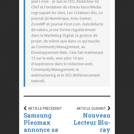
years now - Je suis le CEO, Rédacteur en
Chef et Fondateur du réseau Kassi Media
regroupant les sites, Les Créateurs Bio, Le
Journal du Numérique, Actu-Gamer,
ZoneWP et Journal-Foot.com. Autodidacte
de nature, je me forme régulièrement
dans le Marketing Digital, la gestion de
projet, de même que dans ce qui touche
au Community Management, au
Developpement Web. Cela fait maintenant
15 sur le web, avec plus 10 ans
d'expérience dans le rédaction web,
Community Management, le
webmastering et le SEO (Référencement
naturel).
ARTICLE PRÉCÉDENT
ARTICLE SUIVANT
Samsung
Nouveau
Pleomax
Lecteur Blu-
annonce sa
ray