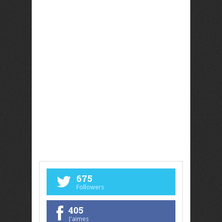
675
Followers
405
J'aimes