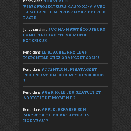
NOUVEAUX
bossy
dans
VIDÉOPROJECTEURS, CASIO XJ-A AVEC
LA SOURCE LUMINEUSE HYBRIDE LED &
LASER
JVC HA-NP35T, ÉCOUTEURS
Jonathan
dans
SANS-FIL OUVERTS AU MONDE
EXTÉRIEUR
LE BLACKBERRY LEAP
Reno
dans
DISPONIBLE CHEZ ORANGE ET SOSH !
ATTENTION : PIRATAGE ET
Reno
dans
RÉCUPÉRATION DE COMPTE FACEBOOK
?!
AGAR.IO, LE JEU GRATUIT ET
Reno
dans
ADDICTIF DU MOMENT ?
APPLE : RÉPARER SON
Reno
dans
MACBOOK OU EN RACHETER UN
NOUVEAU ?!