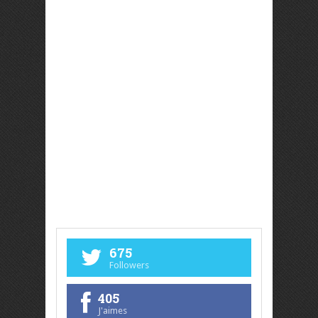
675
Followers
405
J'aimes