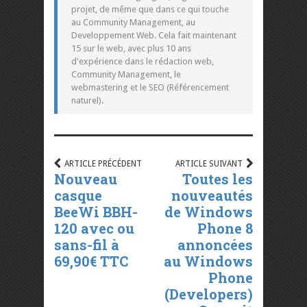
projet, de même que dans ce qui touche
au Community Management, au
Developpement Web. Cela fait maintenant
15 sur le web, avec plus 10 ans
d'expérience dans le rédaction web,
Community Management, le
webmastering et le SEO (Référencement
naturel).
ARTICLE PRÉCÉDENT
ARTICLE SUIVANT
Nouveau
Toutes les
casque
nouveautés
BeeWi BBH-
de Windows
120 avec ou
Phone 8
sans-fil à
annoncées
69,90€ TTC
au Windows
Phone
(Developers)