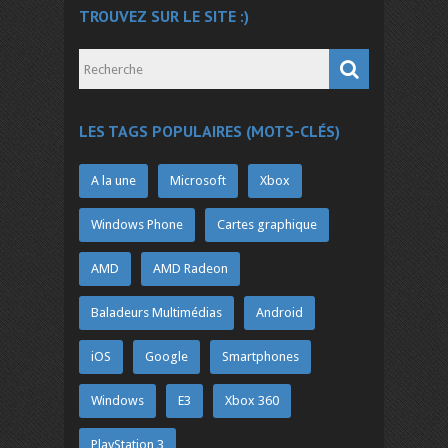
TROUVEZ SUR LE SITE :)
LES TAGS POPULAIRES (MOTS-CLÉS)
A la une
Microsoft
Xbox
Windows Phone
Cartes graphique
AMD
AMD Radeon
Baladeurs Multimédias
Android
iOS
Google
Smartphones
Windows
E3
Xbox 360
PlayStation 3