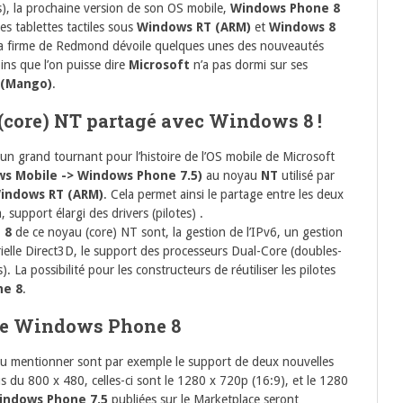
s), la prochaine version de son OS mobile,
Windows Phone 8
es tablettes tactiles sous
Windows RT (ARM)
et
Windows 8
la firme de Redmond dévoile quelques unes des nouveautés
ins que l’on puisse dire
Microsoft
n’a pas dormi sur ses
 (Mango)
.
core) NT partagé avec Windows 8 !
n grand tournant pour l’histoire de l’OS mobile de Microsoft
s Mobile -> Windows Phone 7.5)
au noyau
NT
utilisé par
indows RT (ARM)
. Cela permet ainsi le partage entre les deux
support élargi des drivers (pilotes) .
 8
de ce noyau (core) NT sont, la gestion de l’IPv6, un gestion
rielle Direct3D, le support des processeurs Dual-Core (doubles-
 La possibilité pour les constructeurs de réutiliser les pilotes
ne 8
.
 de Windows Phone 8
eu mentionner sont par exemple le support de deux nouvelles
s du 800 x 480, celles-ci sont le 1280 x 720p (16:9), et le 1280
indows Phone 7.5
publiées sur le Marketplace seront