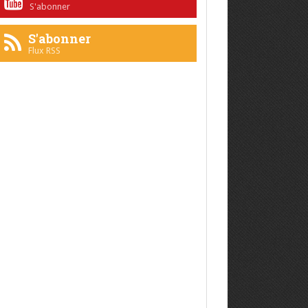
S'abonner
S'abonner
Flux RSS