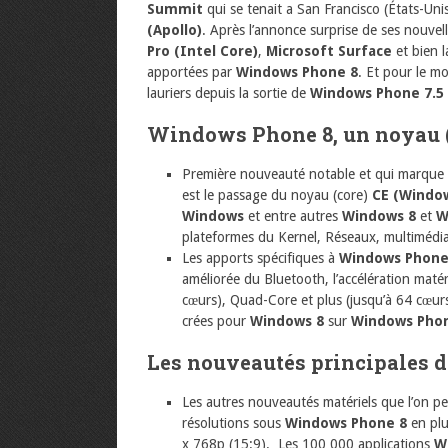
Summit
qui se tenait a San Francisco (États-Uni
(Apollo)
. Après l’annonce surprise de ses nouvell
Pro (Intel Core)
,
Microsoft Surface
et bien 
apportées par
Windows Phone 8
. Et pour le mo
lauriers depuis la sortie de
Windows Phone 7.5
Windows Phone 8, un noyau (
Première nouveauté notable et qui marque u
est le passage du noyau (core)
CE (Window
Windows
et entre autres
Windows 8
et
W
plateformes du Kernel, Réseaux, multimédia, 
Les apports spécifiques à
Windows Phone
améliorée du Bluetooth, l’accélération maté
cœurs), Quad-Core et plus (jusqu’à 64 cœurs).
crées pour
Windows 8
sur
Windows Pho
Les nouveautés principales
Les autres nouveautés matériels que l’on p
résolutions sous
Windows Phone 8
en plu
x 768p (15:9). Les 100 000 applications
W