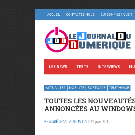
ACCUEIL
CONTACTEZ-NOUS
QUI SOMMES NOUS ?
LES NEWS
TESTS
INTERVIEWS
MU
ACTUALITÉS
MOBILITÉ
SOFTWARE
TÉLÉPHONIE
TOUTES LES NOUVEAUTÉS
ANNONCÉES AU WINDOWS
BEUGRÉ JEAN-AUGUSTIN
| 21 juin 2012