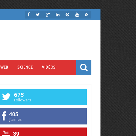
 WEB
SCIENCE
VIDÉOS
675
Followers
405
J'aimes
39