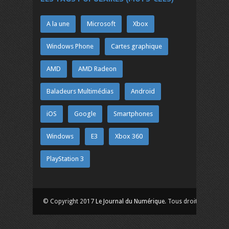
A la une
Microsoft
Xbox
Windows Phone
Cartes graphique
AMD
AMD Radeon
Baladeurs Multimédias
Android
iOS
Google
Smartphones
Windows
E3
Xbox 360
PlayStation 3
© Copyright 2017
Le Journal du Numérique
. Tous droits réservés.