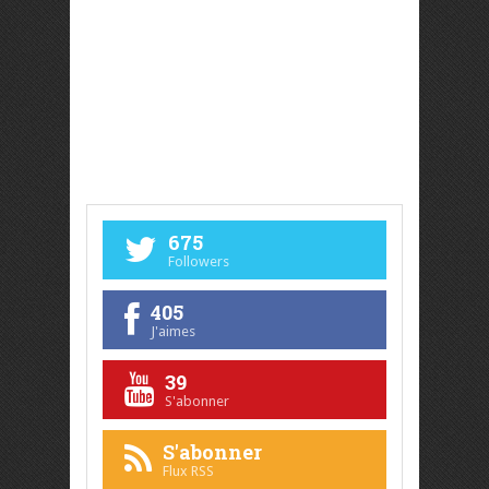
675
Followers
405
J'aimes
39
S'abonner
S'abonner
Flux RSS