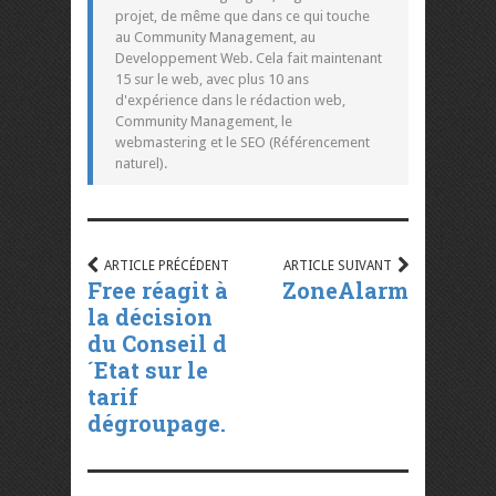
projet, de même que dans ce qui touche
au Community Management, au
Developpement Web. Cela fait maintenant
15 sur le web, avec plus 10 ans
d'expérience dans le rédaction web,
Community Management, le
webmastering et le SEO (Référencement
naturel).
ARTICLE PRÉCÉDENT
ARTICLE SUIVANT
Free réagit à
ZoneAlarm
la décision
du Conseil d
´Etat sur le
tarif
dégroupage.