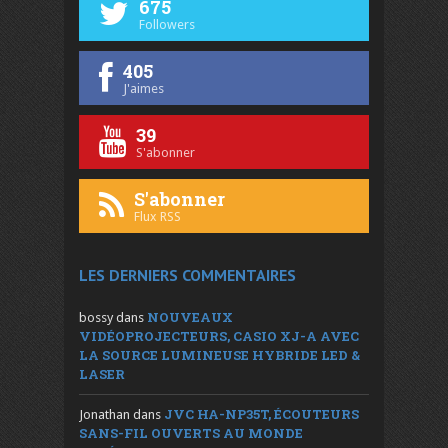
675
Followers
405
J'aimes
39
S'abonner
S'abonner
Flux RSS
LES DERNIERS COMMENTAIRES
NOUVEAUX
bossy
dans
VIDÉOPROJECTEURS, CASIO XJ-A AVEC
LA SOURCE LUMINEUSE HYBRIDE LED &
LASER
JVC HA-NP35T, ÉCOUTEURS
Jonathan
dans
SANS-FIL OUVERTS AU MONDE