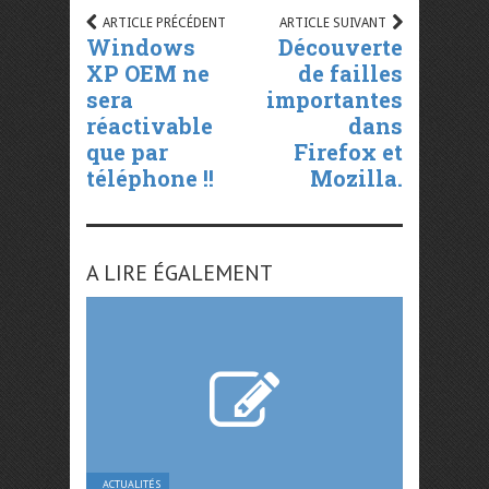
ARTICLE PRÉCÉDENT
ARTICLE SUIVANT
Windows
Découverte
XP OEM ne
de failles
sera
importantes
réactivable
dans
que par
Firefox et
téléphone !!
Mozilla.
A LIRE ÉGALEMENT
ACTUALITÉS