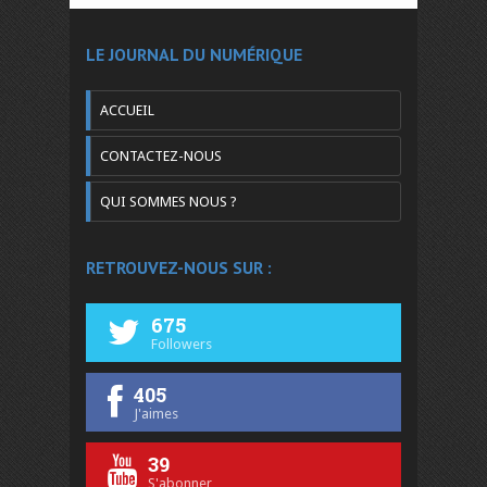
LE JOURNAL DU NUMÉRIQUE
ACCUEIL
CONTACTEZ-NOUS
QUI SOMMES NOUS ?
RETROUVEZ-NOUS SUR :
675
Followers
405
J'aimes
39
S'abonner