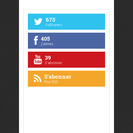
675
Followers
405
J'aimes
39
S'abonner
S'abonner
Flux RSS