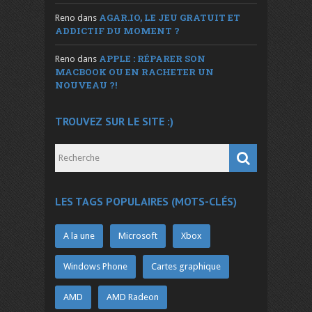
AGAR.IO, LE JEU GRATUIT ET
Reno
dans
ADDICTIF DU MOMENT ?
APPLE : RÉPARER SON
Reno
dans
MACBOOK OU EN RACHETER UN
NOUVEAU ?!
TROUVEZ SUR LE SITE :)
LES TAGS POPULAIRES (MOTS-CLÉS)
A la une
Microsoft
Xbox
Windows Phone
Cartes graphique
AMD
AMD Radeon