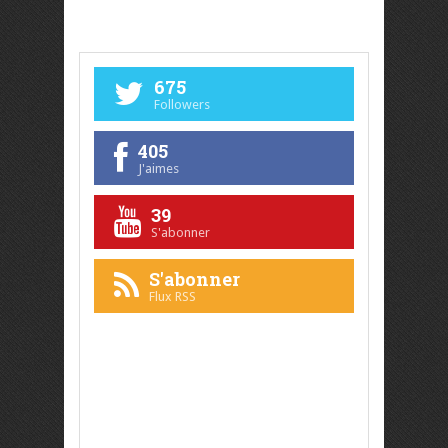
675
Followers
405
J'aimes
39
S'abonner
S'abonner
Flux RSS