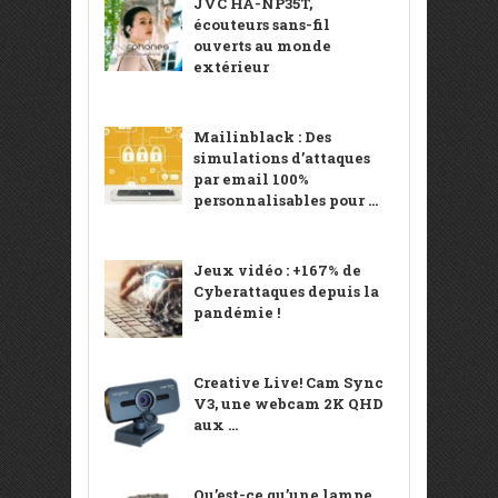
JVC HA-NP35T,
écouteurs sans-fil
ouverts au monde
extérieur
Mailinblack : Des
simulations d’attaques
par email 100%
personnalisables pour ...
Jeux vidéo : +167% de
Cyberattaques depuis la
pandémie !
Creative Live! Cam Sync
V3, une webcam 2K QHD
aux ...
Qu’est-ce qu’une lampe