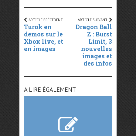
ARTICLE PRÉCÉDENT
ARTICLE SUIVANT
Turok en
Dragon Ball
demos sur le
Z : Burst
Xbox live, et
Limit, 3
en images
nouvelles
images et
des infos
A LIRE ÉGALEMENT