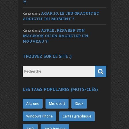
?!
AGAR.IO, LE JEU GRATUIT ET
Reno
dans
ADDICTIF DU MOMENT ?
APPLE : RÉPARER SON
Reno
dans
MACBOOK OU EN RACHETER UN
NOUVEAU ?!
TROUVEZ SUR LE SITE :)
LES TAGS POPULAIRES (MOTS-CLÉS)
A la une
Microsoft
Xbox
Windows Phone
Cartes graphique
AMD
AMD Radeon