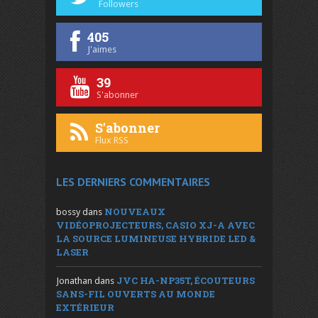
Followers
405
J'aimes
39
S'abonner
S'abonner
Flux RSS
LES DERNIERS COMMENTAIRES
NOUVEAUX
bossy
dans
VIDÉOPROJECTEURS, CASIO XJ-A AVEC
LA SOURCE LUMINEUSE HYBRIDE LED &
LASER
JVC HA-NP35T, ÉCOUTEURS
Jonathan
dans
SANS-FIL OUVERTS AU MONDE
EXTÉRIEUR