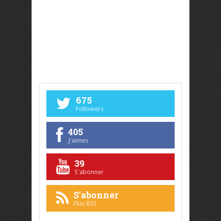
675
Followers
405
J'aimes
39
S'abonner
S'abonner
Flux RSS