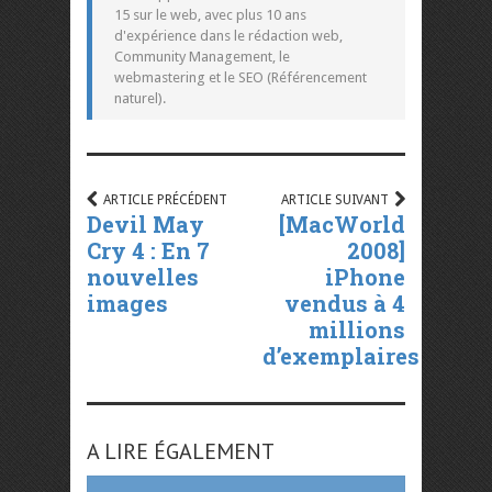
15 sur le web, avec plus 10 ans
d'expérience dans le rédaction web,
Community Management, le
webmastering et le SEO (Référencement
naturel).
ARTICLE PRÉCÉDENT
ARTICLE SUIVANT
Devil May
[MacWorld
Cry 4 : En 7
2008]
nouvelles
iPhone
images
vendus à 4
millions
d’exemplaires
A LIRE ÉGALEMENT