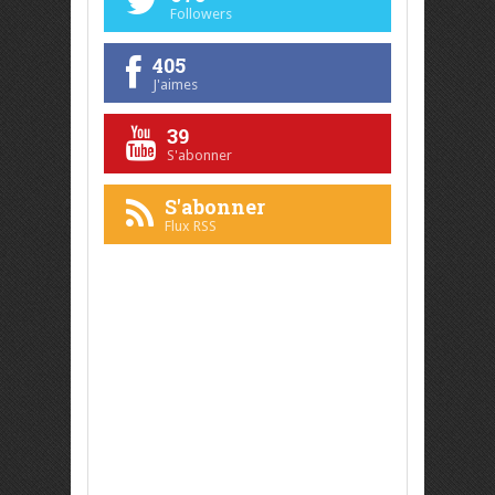
Followers
405
J'aimes
39
S'abonner
S'abonner
Flux RSS