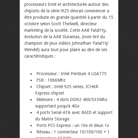
processeurs Intel et architecturée autour des
chipsets de la série i925 devrait commencer a
être produite en grande quantité à partir du 15
octobre selon Scott Thirlwell, directeur
marketing de la société. Cette AA8 Fatal1ty,
évolution de la AA8 Duramax, (nom tiré du
champion de jeux vidéos Johnathan ‘Fatal1ty’
Wendel) aura tout pour plaire au dire de ses
caractéristiques :
Processeur : Intel Pentium 4 LGA775
FSB : 1066Mhz
Chipset : Intel 925 series, ICH6R
Express chipset
Mémoire : 4 slots DDR2-400/533Mhz
supportant jusqu’à 4Go
4 ports Serial-ATA avec RAID et support
du Matrix Storage
Ports PCI-Express : un 16x et deux 1x
Réseau : 1 connecteur 10/100/100 + 1