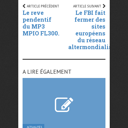
ARTICLE PRÉCÉDENT
ARTICLE SUIVANT
Le reve
Le FBI fait
pendentif
fermer des
du MP3
sites
MPIO FL300.
européens
du réseau
altermondialistes
A LIRE ÉGALEMENT
ACTUALITÉS