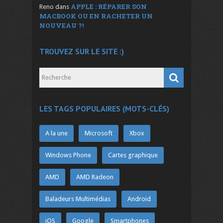
APPLE : RÉPARER SON
Reno
dans
MACBOOK OU EN RACHETER UN
NOUVEAU ?!
TROUVEZ SUR LE SITE :)
LES TAGS POPULAIRES (MOTS-CLÉS)
A la une
Microsoft
Xbox
Windows Phone
Cartes graphique
AMD
AMD Radeon
Baladeurs Multimédias
Android
iOS
Google
Smartphones