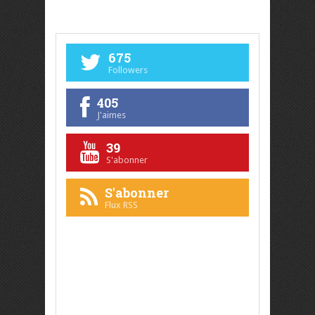
675
Followers
405
J'aimes
39
S'abonner
S'abonner
Flux RSS