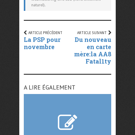
naturel).
ARTICLE PRÉCÉDENT
ARTICLE SUIVANT
La PSP pour
Du nouveau
novembre
en carte
mère:la AA8
Fatal1ty
A LIRE ÉGALEMENT