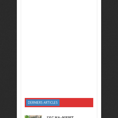
DERNIERS ARTICLES
JVC HA-NP35T,