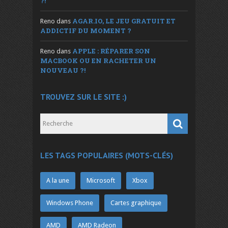
?!
AGAR.IO, LE JEU GRATUIT ET
Reno
dans
ADDICTIF DU MOMENT ?
APPLE : RÉPARER SON
Reno
dans
MACBOOK OU EN RACHETER UN
NOUVEAU ?!
TROUVEZ SUR LE SITE :)
LES TAGS POPULAIRES (MOTS-CLÉS)
A la une
Microsoft
Xbox
Windows Phone
Cartes graphique
AMD
AMD Radeon