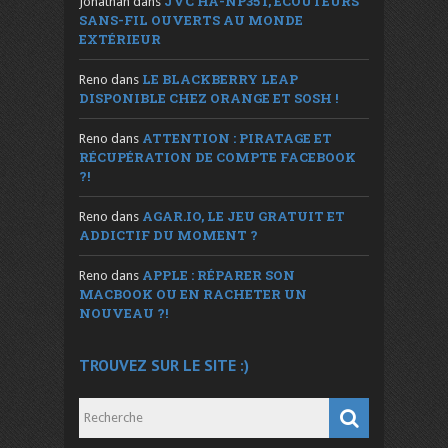
JVC HA-NP35T, ÉCOUTEURS
Jonathan
dans
SANS-FIL OUVERTS AU MONDE
EXTÉRIEUR
LE BLACKBERRY LEAP
Reno
dans
DISPONIBLE CHEZ ORANGE ET SOSH !
ATTENTION : PIRATAGE ET
Reno
dans
RÉCUPÉRATION DE COMPTE FACEBOOK
?!
AGAR.IO, LE JEU GRATUIT ET
Reno
dans
ADDICTIF DU MOMENT ?
APPLE : RÉPARER SON
Reno
dans
MACBOOK OU EN RACHETER UN
NOUVEAU ?!
TROUVEZ SUR LE SITE :)