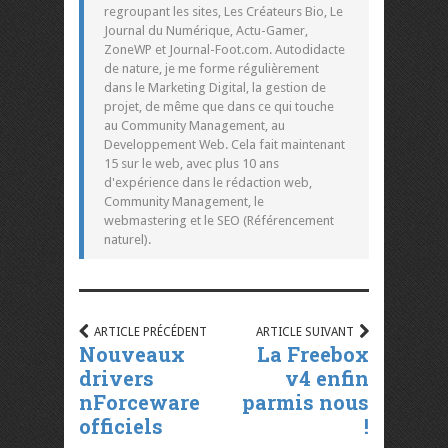
regroupant les sites, Les Créateurs Bio, Le
Journal du Numérique, Actu-Gamer,
ZoneWP et Journal-Foot.com. Autodidacte
de nature, je me forme régulièrement
dans le Marketing Digital, la gestion de
projet, de même que dans ce qui touche
au Community Management, au
Developpement Web. Cela fait maintenant
15 sur le web, avec plus 10 ans
d'expérience dans le rédaction web,
Community Management, le
webmastering et le SEO (Référencement
naturel).
ARTICLE PRÉCÉDENT
ARTICLE SUIVANT
Nouveaux
La Freebox
drivers
v4 enfin
nForceware
parmis nous
officiels
!