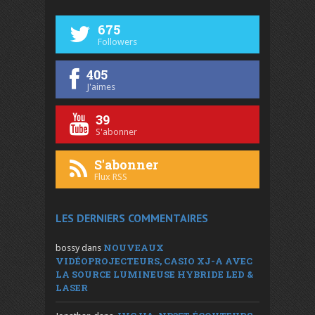
675
Followers
405
J'aimes
39
S'abonner
S'abonner
Flux RSS
LES DERNIERS COMMENTAIRES
NOUVEAUX
bossy
dans
VIDÉOPROJECTEURS, CASIO XJ-A AVEC
LA SOURCE LUMINEUSE HYBRIDE LED &
LASER