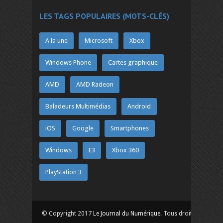
LES TAGS POPULAIRES (MOTS-CLÉS)
A la une
Microsoft
Xbox
Windows Phone
Cartes graphique
AMD
AMD Radeon
Baladeurs Multimédias
Android
iOS
Google
Smartphones
Windows
E3
Xbox 360
PlayStation 3
© Copyright 2017
Le Journal du Numérique
. Tous droits réservés.