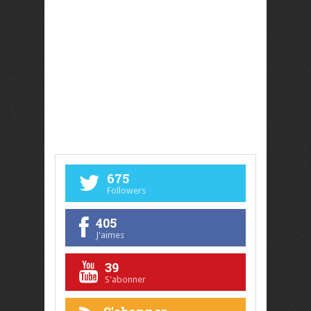
675
Followers
405
J'aimes
39
S'abonner