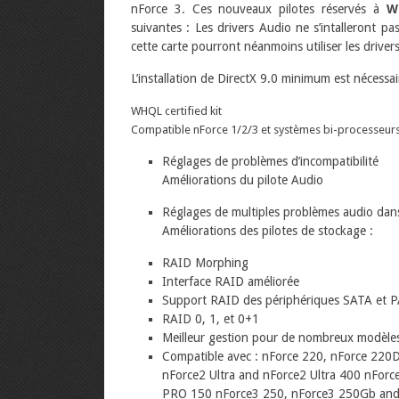
nForce 3. Ces nouveaux pilotes réservés à
W
suivantes : Les drivers Audio ne s’intalleront pa
cette carte pourront néanmoins utiliser les drivers
L’installation de DirectX 9.0 minimum est nécess
WHQL certified kit
Compatible nForce 1/2/3 et systèmes bi-processeur
Réglages de problèmes d’incompatibilité
Améliorations du pilote Audio
Réglages de multiples problèmes audio dans 
Améliorations des pilotes de stockage :
RAID Morphing
Interface RAID améliorée
Support RAID des périphériques SATA et 
RAID 0, 1, et 0+1
Meilleur gestion pour de nombreux modèle
Compatible avec : nForce 220, nForce 220
nForce2 Ultra and nForce2 Ultra 400 nFor
PRO 150 nForce3 250, nForce3 250Gb an