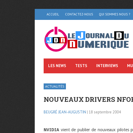
ACCUEIL
CONTACTEZ-NOUS
QUI SOMMES NOUS ?
LES NEWS
TESTS
INTERVIEWS
MU
ACTUALITÉS
NOUVEAUX DRIVERS NFO
BEUGRÉ JEAN-AUGUSTIN
| 18 septembre 2004
NVIDIA
vient de publier de nouveaux pilotes p