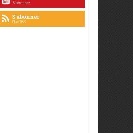
S'abonner
S'abonner
Flux RSS