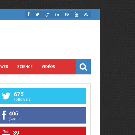
 WEB
SCIENCE
VIDÉOS
675
Followers
405
J'aimes
39