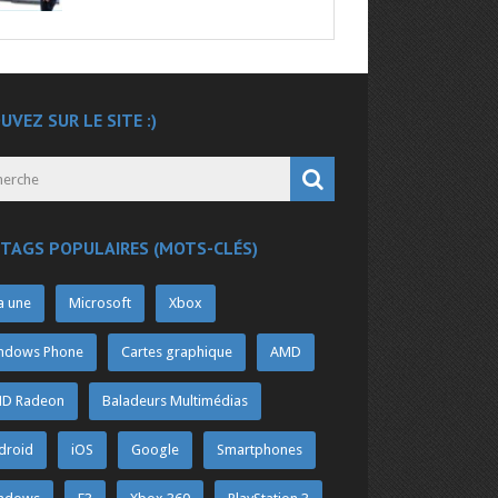
UVEZ SUR LE SITE :)
 TAGS POPULAIRES (MOTS-CLÉS)
a une
Microsoft
Xbox
ndows Phone
Cartes graphique
AMD
D Radeon
Baladeurs Multimédias
droid
iOS
Google
Smartphones