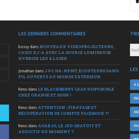
LES DERNIERS COMMENTAIRES
TRO
NOUVEAUX VIDÉOPROJECTEURS,
bossy
dans
CASIO XJ-A AVEC LA SOURCE LUMINEUSE
HYBRIDE LED & LASER
LES
JVC HA-NP35T, ÉCOUTEURS SANS-
Jonathan
dans
FIL OUVERTS AU MONDE EXTÉRIEUR
A l
LE BLACKBERRY LEAP DISPONIBLE
Reno
dans
CHEZ ORANGE ET SOSH !
Wi
ATTENTION : PIRATAGE ET
Reno
dans
AM
RÉCUPÉRATION DE COMPTE FACEBOOK ?!
AGAR.IO, LE JEU GRATUIT ET
An
Reno
dans
ADDICTIF DU MOMENT ?