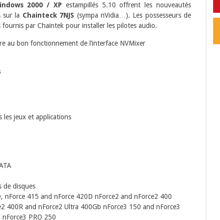
indows 2000 / XP
estampillés 5.10 offrent les nouveautés
s sur la
Chainteck 7NJS
(sympa nVidia…). Les possesseurs de
 fournis par Chaintek pour installer les pilotes audio.
aire au bon fonctionnement de l’interface NVMixer
s
les jeux et applications
PATA
s de disques
D, nForce 415 and nForce 420D nForce2 and nForce2 400
ce2 400R and nForce2 Ultra 400Gb nForce3 150 and nForce3
d nForce3 PRO 250