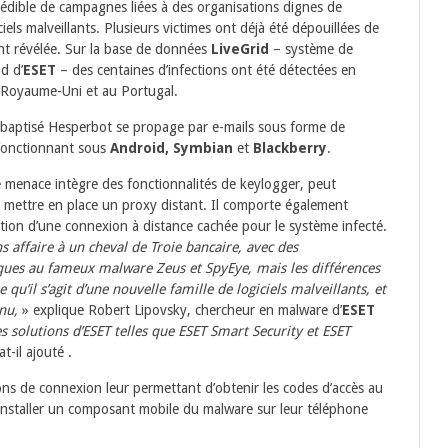
rédible de campagnes liées à des organisations dignes de
iciels malveillants. Plusieurs victimes ont déjà été dépouillées de
nt révélée. Sur la base de données
LiveGrid
– système de
ud d’
ESET
– des centaines d’infections ont été détectées en
 Royaume-Uni et au Portugal.
é baptisé Hesperbot se propage par e-mails sous forme de
s fonctionnant sous
Android, Symbian
et
Blackberry
.
e menace intègre des fonctionnalités de keylogger, peut
t mettre en place un proxy distant. Il comporte également
ation d’une connexion à distance cachée pour le système infecté.
s affaire à un cheval de Troie bancaire, avec des
tiques au fameux malware Zeus et SpyEye, mais les différences
 qu’il s’agit d’une nouvelle famille de logiciels malveillants, et
nu,
» explique Robert Lipovsky, chercheur en malware d’
ESET
s solutions d’ESET telles que ESET Smart Security et ESET
at-il ajouté .
ons de connexion leur permettant d’obtenir les codes d’accès au
 installer un composant mobile du malware sur leur téléphone