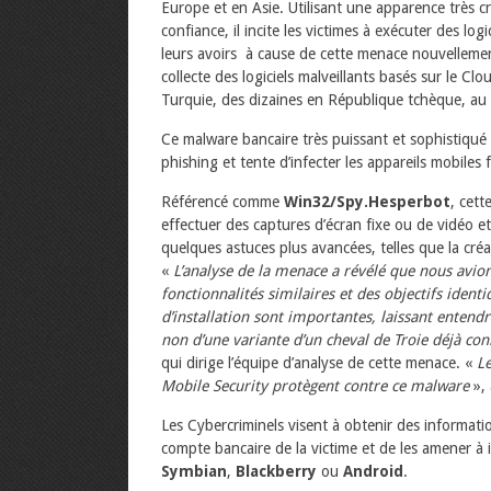
Europe et en Asie. Utilisant une apparence très c
confiance, il incite les victimes à exécuter des log
leurs avoirs à cause de cette menace nouvelleme
collecte des logiciels malveillants basés sur le Clo
Turquie, des dizaines en République tchèque, au
Ce malware bancaire très puissant et sophistiqu
phishing et tente d’infecter les appareils mobile
Référencé comme
Win32/Spy.Hesperbot
, cett
effectuer des captures d’écran fixe ou de vidéo e
quelques astuces plus avancées, telles que la cré
«
L’analyse de la menace a révélé que nous avion
fonctionnalités similaires et des objectifs iden
d’installation sont importantes, laissant entendre
non d’une variante d’un cheval de Troie déjà con
qui dirige l’équipe d’analyse de cette menace. «
Le
Mobile Security protègent contre ce malware
», 
Les Cybercriminels visent à obtenir des informati
compte bancaire de la victime et de les amener à
Symbian
,
Blackberry
ou
Android
.