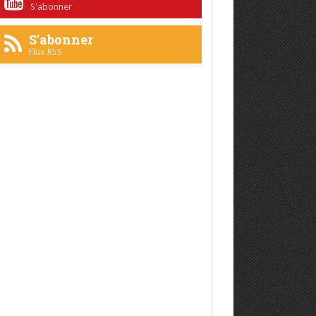
S'abonner
S'abonner
Flux RSS