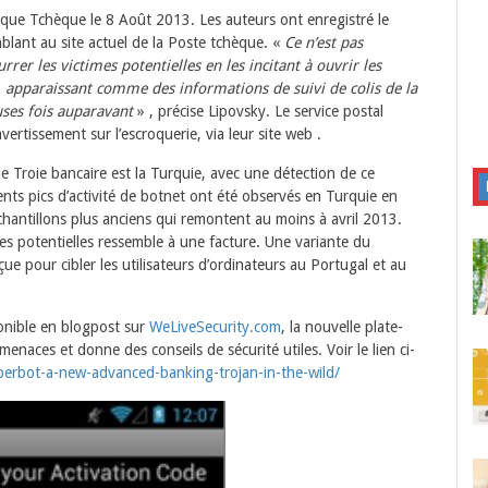
e Tchèque le 8 Août 2013. Les auteurs ont enregistré le
mblant au site actuel de la Poste tchèque. «
Ce n’est pas
rrer les victimes potentielles en les incitant à ouvrir les
g, apparaissant comme des informations de suivi de colis de la
uses fois auparavant
» , précise Lipovsky. Le service postal
ertissement sur l’escroquerie, via leur site web .
e Troie bancaire est la Turquie, avec une détection de ce
nts pics d’activité de botnet ont été observés en Turquie en
hantillons plus anciens qui remontent au moins à avril 2013.
mes potentielles ressemble à une facture. Une variante du
ue pour cibler les utilisateurs d’ordinateurs au Portugal et au
ponible en blogpost sur
WeLiveSecurity.com
, la nouvelle plate-
naces et donne des conseils de sécurité utiles. Voir le lien ci-
perbot-a-new-
advanced-banking-trojan-in-
the-wild/