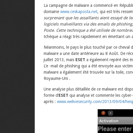
La campagne de malware a commencé en Républiqu
domaine
www.ceskaposta.net
, qui est très resse
surprenant que les assaillants aient essayé de leu
logiciels malveillants via des emails de phishin
Poste. Cette technique a été utilisée de nombre
tchèque a réagi très rapidement en émettant un av
Néanmoins, le pays le plus touché par ce cheval d
malware a une date antérieure au 8 Août. De réce
juillet 2013, mais
ESET
a également repéré des éc
L’e -mail de phishing qui a été envoyée aux victi
malware a également été trouvée sur la toile, conç
Royaume-Uni .
Une analyse plus détaillée de ce malware est dis
forme d’
ESET
qui analyse et commente les cyber-me
après :
www.welivesecurity.com/
2013/09/04/hes