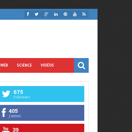
 WEB
SCIENCE
VIDÉOS
675
Followers
405
J'aimes
39