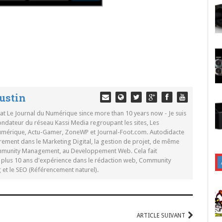
ustin
 at Le Journal du Numérique since more than 10 years now - Je suis
ondateur du réseau Kassi Media regroupant les sites, Les
Numérique, Actu-Gamer, ZoneWP et Journal-Foot.com. Autodidacte
rement dans le Marketing Digital, la gestion de projet, de même
mmunity Management, au Developpement Web. Cela fait
c plus 10 ans d'expérience dans le rédaction web, Community
t le SEO (Référencement naturel).
ARTICLE SUIVANT