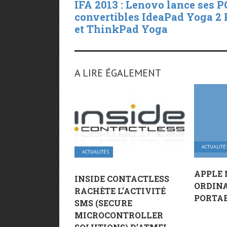
IFA 2013 : Lenovo lance ses P
convertibles IdeaPad Yoga 2 
et ThinkPad Yoga
A LIRE ÉGALEMENT
ACTUALITÉ
ACTUALITÉS
APPLE 
INSIDE CONTACTLESS
ORDIN
RACHÈTE L’ACTIVITÉ
PORTA
SMS (SECURE
MICROCONTROLLER