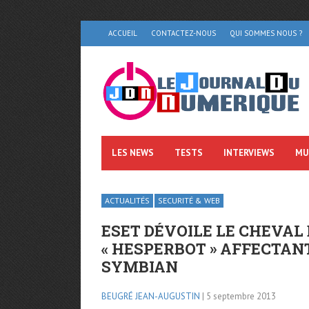
ACCUEIL
CONTACTEZ-NOUS
QUI SOMMES NOUS ?
LES NEWS
TESTS
INTERVIEWS
MU
ACTUALITÉS
SECURITÉ & WEB
ESET DÉVOILE LE CHEVAL
« HESPERBOT » AFFECTAN
SYMBIAN
BEUGRÉ JEAN-AUGUSTIN
| 5 septembre 2013