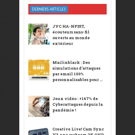
DERNIERS ARTICLES
JVC HA-NP35T,
écouteurs sans-fil
ouverts au monde
extérieur
Mailinblack : Des
simulations d’attaques
par email 100%
personnalisables pour ...
Jeux vidéo : +167% de
Cyberattaques depuis la
pandémie !
Creative Live! Cam Sync
V3, une webcam 2K QHD