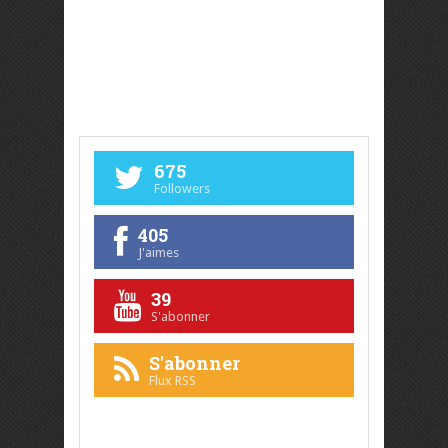
675
Followers
405
J'aimes
39
S'abonner
S'abonner
Flux RSS