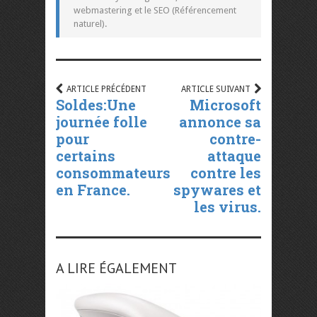
webmastering et le SEO (Référencement
naturel).
ARTICLE PRÉCÉDENT
ARTICLE SUIVANT
Soldes:Une
Microsoft
journée folle
annonce sa
pour
contre-
certains
attaque
consommateurs
contre les
en France.
spywares et
les virus.
A LIRE ÉGALEMENT