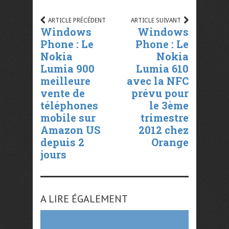
ARTICLE PRÉCÉDENT
ARTICLE SUIVANT
Windows
Windows
Phone : Le
Phone : Le
Nokia
Nokia
Lumia 900
Lumia 610
meilleure
avec la NFC
vente de
prévu pour
téléphones
le 3ème
mobile sur
trimestre
Amazon US
2012 chez
depuis 2
Orange
jours
A LIRE ÉGALEMENT