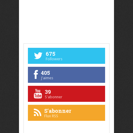
675
Followers
405
J'aimes
39
S'abonner
S'abonner
Flux RSS