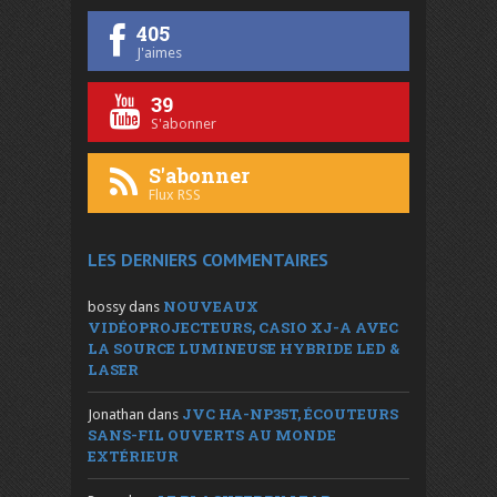
405
J'aimes
39
S'abonner
S'abonner
Flux RSS
LES DERNIERS COMMENTAIRES
NOUVEAUX
bossy
dans
VIDÉOPROJECTEURS, CASIO XJ-A AVEC
LA SOURCE LUMINEUSE HYBRIDE LED &
LASER
JVC HA-NP35T, ÉCOUTEURS
Jonathan
dans
SANS-FIL OUVERTS AU MONDE
EXTÉRIEUR