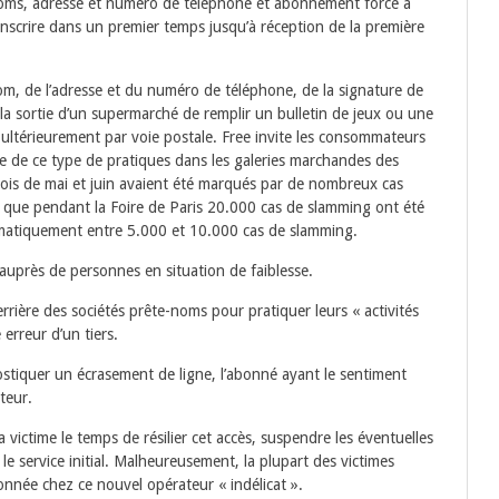
oms, adresse et numéro de téléphone et abonnement forcé à
’inscrire dans un premier temps jusqu’à réception de la première
m, de l’adresse et du numéro de téléphone, de la signature de
la sortie d’un supermarché de remplir un bulletin de jeux ou une
ltérieurement par voie postale. Free invite les consommateurs
ce de ce type de pratiques dans les galeries marchandes des
 mois de mai et juin avaient été marqués par de nombreux cas
le que pendant la Foire de Paris 20.000 cas de slamming ont été
tématiquement entre 5.000 et 10.000 cas de slamming.
près de personnes en situation de faiblesse.
rrière des sociétés prête-noms pour pratiquer leurs « activités
 erreur d’un tiers.
nostiquer un écrasement de ligne, l’abonné ayant le sentiment
teur.
la victime le temps de résilier cet accès, suspendre les éventuelles
e service initial. Malheureusement, la plupart des victimes
bonnée chez ce nouvel opérateur « indélicat ».