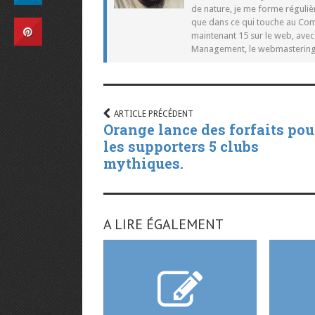
de nature, je me forme réguliè
que dans ce qui touche au Co
maintenant 15 sur le web, ave
Management, le webmastering e
ARTICLE PRÉCÉDENT
Orange lance des forfaits pou
les supporters 5 clubs
mythiques.
A LIRE ÉGALEMENT