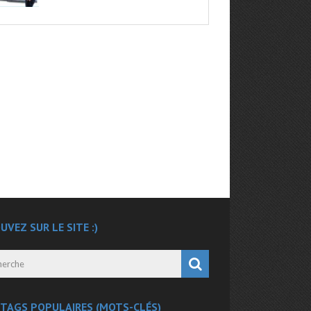
UVEZ SUR LE SITE :)
 TAGS POPULAIRES (MOTS-CLÉS)