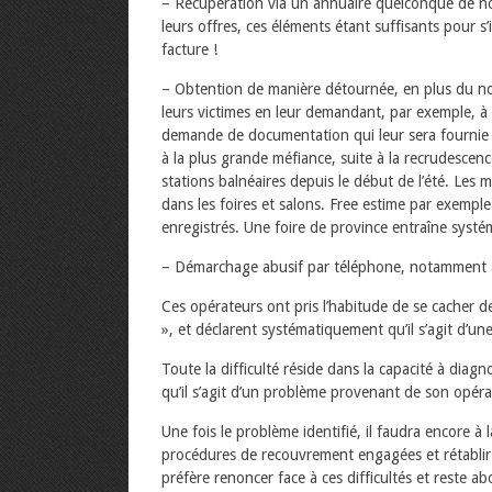
– Récupération via un annuaire quelconque de n
leurs offres, ces éléments étant suffisants pour s
facture !
– Obtention de manière détournée, en plus du no
leurs victimes en leur demandant, par exemple, à 
demande de documentation qui leur sera fournie u
à la plus grande méfiance, suite à la recrudescen
stations balnéaires depuis le début de l’été. Les
dans les foires et salons. Free estime par exemp
enregistrés. Une foire de province entraîne sys
– Démarchage abusif par téléphone, notamment au
Ces opérateurs ont pris l’habitude de se cacher de
», et déclarent systématiquement qu’il s’agit d’une
Toute la difficulté réside dans la capacité à diag
qu’il s’agit d’un problème provenant de son opéra
Une fois le problème identifié, il faudra encore à 
procédures de recouvrement engagées et rétablir l
préfère renoncer face à ces difficultés et reste a