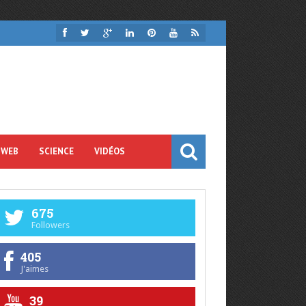
 WEB
SCIENCE
VIDÉOS
675
Followers
405
J'aimes
39