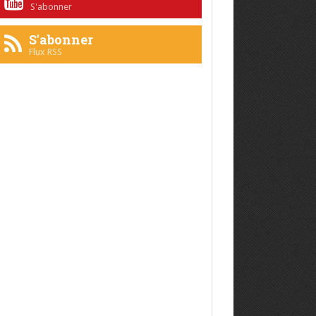
S'abonner
S'abonner
Flux RSS