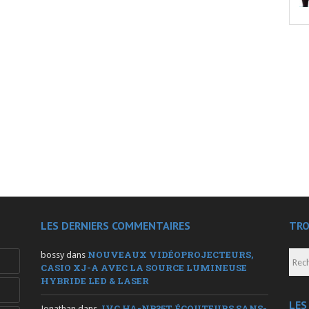
LES DERNIERS COMMENTAIRES
TRO
NOUVEAUX VIDÉOPROJECTEURS,
bossy
dans
CASIO XJ-A AVEC LA SOURCE LUMINEUSE
HYBRIDE LED & LASER
LES
JVC HA-NP35T, ÉCOUTEURS SANS-
Jonathan
dans