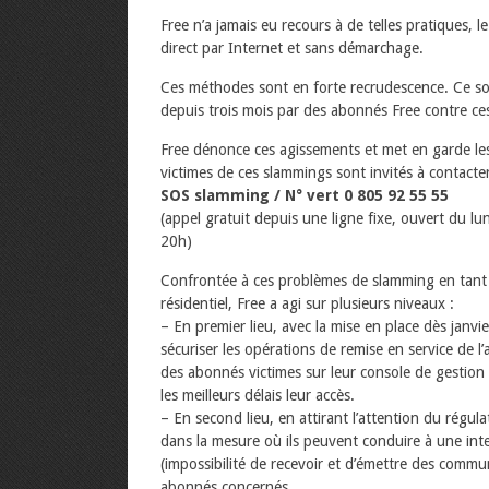
Free n’a jamais eu recours à de telles pratiques
direct par Internet et sans démarchage.
Ces méthodes sont en forte recrudescence. Ce son
depuis trois mois par des abonnés Free contre ces
Free dénonce ces agissements et met en garde le
victimes de ces slammings sont invités à contacter
SOS slamming / N° vert 0 805 92 55 55
(appel gratuit depuis une ligne fixe, ouvert du 
20h)
Confrontée à ces problèmes de slamming en tant 
résidentiel, Free a agi sur plusieurs niveaux :
– En premier lieu, avec la mise en place dès janvi
sécuriser les opérations de remise en service de l’
des abonnés victimes sur leur console de gestio
les meilleurs délais leur accès.
– En second lieu, en attirant l’attention du régul
dans la mesure où ils peuvent conduire à une int
(impossibilité de recevoir et d’émettre des commun
abonnés concernés.