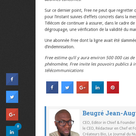
Sur ce dernier point, Free ne peut que regretter q
pour l’instant suivies d’effets concrets dans la m
Télécom de continuer à assurer, dans le cadre de 
dégroupage, une vérification de la validité du ma
Une abonnée Free dont la ligne avait été slammé
d’indemnisation.
Free estime qu’il y aura environ 500 000 cas de
phénomène, Free invite les pouvoirs publics à i
télécommunications
Beugré Jean-Aug
CEO, Editor in Chief & Founder
0
le CEO, Rédacteur en Chef et F
Créateurs Bio, Le Journal du 