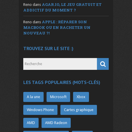
AGAR.IO, LE JEU GRATUIT ET
Reno
dans
ADDICTIF DU MOMENT ?
APPLE : RÉPARER SON
Reno
dans
MACBOOK OU EN RACHETER UN
NOUVEAU ?!
TROUVEZ SUR LE SITE :)
LES TAGS POPULAIRES (MOTS-CLÉS)
A la une
Microsoft
Xbox
Windows Phone
Cartes graphique
AMD
AMD Radeon