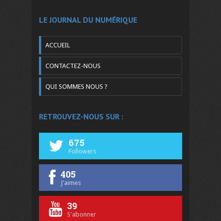
LE JOURNAL DU NUMÉRIQUE
ACCUEIL
CONTACTEZ-NOUS
QUI SOMMES NOUS ?
RETROUVEZ-NOUS SUR :
675
Followers
405
J'aimes
39
S'abonner