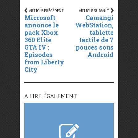
ARTICLE PRÉCÉDENT
ARTICLE SUIVANT
Microsoft
Camangi
annonce le
WebStation,
pack Xbox
tablette
360 Elite
tactile de 7
GTA IV :
pouces sous
Episodes
Android
from Liberty
City
A LIRE ÉGALEMENT