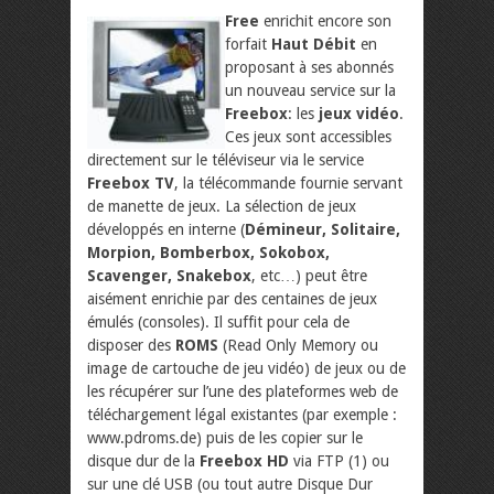
Free
enrichit encore son
forfait
Haut Débit
en
proposant à ses abonnés
un nouveau service sur la
Freebox
: les
jeux vidéo
.
Ces jeux sont accessibles
directement sur le téléviseur via le service
Freebox TV
, la télécommande fournie servant
de manette de jeux. La sélection de jeux
développés en interne (
Démineur, Solitaire,
Morpion, Bomberbox, Sokobox,
Scavenger, Snakebox
, etc…) peut être
aisément enrichie par des centaines de jeux
émulés (consoles).
Il suffit pour cela de
disposer des
ROMS
(Read Only Memory ou
image de cartouche de jeu vidéo) de jeux ou de
les récupérer sur l’une des plateformes web de
téléchargement légal existantes (par exemple :
www.pdroms.de) puis de les copier sur le
disque dur de la
Freebox HD
via FTP (1) ou
sur une clé USB (ou tout autre Disque Dur