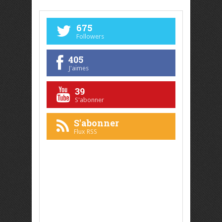
675
Followers
405
J'aimes
39
S'abonner
S'abonner
Flux RSS