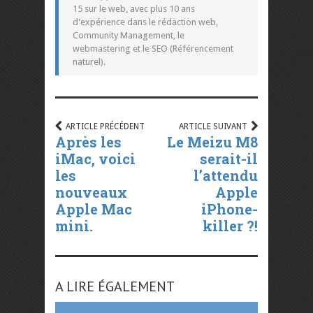
15 sur le web, avec plus 10 ans
d'expérience dans le rédaction web,
Community Management, le
webmastering et le SEO (Référencement
naturel).
ARTICLE PRÉCÉDENT
ARTICLE SUIVANT
Après les
Le Meizu M8
iMac, voici
serait-il
les
l’attendu
nouveaux
Apple
Apple Mac
iPhone-
mini.
killer ?!
A LIRE ÉGALEMENT