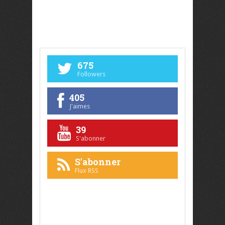
675
Followers
405
J'aimes
39
S'abonner
S'abonner
Flux RSS