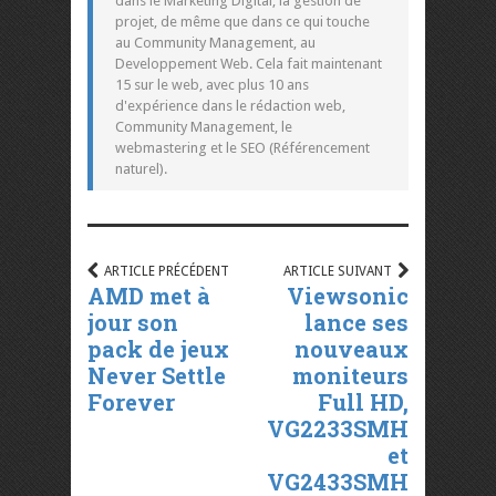
dans le Marketing Digital, la gestion de
projet, de même que dans ce qui touche
au Community Management, au
Developpement Web. Cela fait maintenant
15 sur le web, avec plus 10 ans
d'expérience dans le rédaction web,
Community Management, le
webmastering et le SEO (Référencement
naturel).
ARTICLE PRÉCÉDENT
ARTICLE SUIVANT
AMD met à
Viewsonic
jour son
lance ses
pack de jeux
nouveaux
Never Settle
moniteurs
Forever
Full HD,
VG2233SMH
et
VG2433SMH