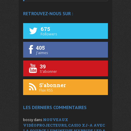
RETROUVEZ-NOUS SUR :
675
Followers
405
J'aimes
39
S'abonner
S'abonner
Flux RSS
LES DERNIERS COMMENTAIRES
NOUVEAUX
bossy
dans
VIDÉOPROJECTEURS, CASIO XJ-A AVEC
LA SOURCE LUMINEUSE HYBRIDE LED &