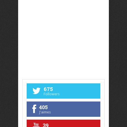
675
Followers
405
J'aimes
39