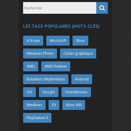
LES TAGS POPULAIRES (MOTS-CLÉS)
A la une
Microsoft
Xbox
Windows Phone
Cartes graphique
AMD
AMD Radeon
Baladeurs Multimédias
Android
iOS
Google
Smartphones
Windows
E3
Xbox 360
PlayStation 3