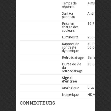
Temps de
4 ms (GTG)
réponse
Surface
Antireflet
panneau
Prise en
16.7M
charge des
couleurs
Luminosité
250 cd/m²
Rapport de
30 000 000:1 (
contraste
50 000 000:1 (
dynamique
Rétroéclairage
Barre lumineu
Durée de vie
30 000 heures
du
rétroéclairage
Signal
d’entrée
Analogique
VGA
Numérique
HDMI / DVI
CONNECTEURS