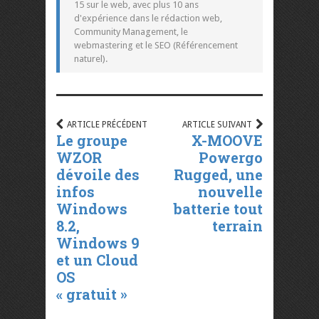
15 sur le web, avec plus 10 ans
d'expérience dans le rédaction web,
Community Management, le
webmastering et le SEO (Référencement
naturel).
ARTICLE PRÉCÉDENT
ARTICLE SUIVANT
Le groupe
X-MOOVE
WZOR
Powergo
dévoile des
Rugged, une
infos
nouvelle
Windows
batterie tout
8.2,
terrain
Windows 9
et un Cloud
OS
« gratuit »