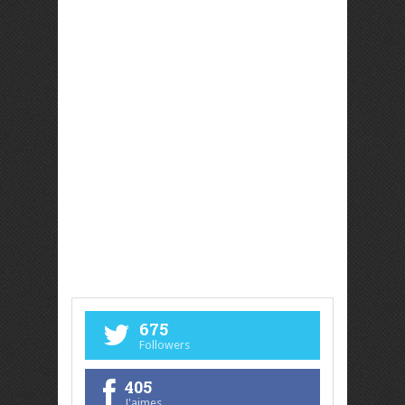
675
Followers
405
J'aimes