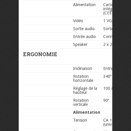
Alimentation
Carte d’aliment
intégrée, prise
(CEE22)
Vidéo
1 VGA, 1 DVI,
Sortie audio
Sortie écouteu
Entrée audio
Connecteur 3,
Speaker
2 x 2 W
ERGONOMIE
Inclinaison
Entre 25 et -5 
Rotation
340º
horizontale
Réglage de la
100 mm
hauteur
Rotation
90º
verticale
Alimentation
Tension
CA 100 à 240 
(universel) ; 5