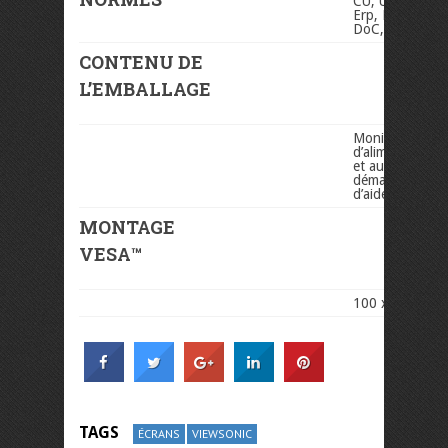
CU, UkrSEPRO 
Erp, REACH SV
DoC, TCO
CONTENU DE
L’EMBALLAGE
Moniteur LCD, 
d’alimentation,
et audio, guide
démarrage rapi
d’aide ViewSoni
MONTAGE
VESA™
100 x 100 mm
TAGS
ÉCRANS
VIEWSONIC