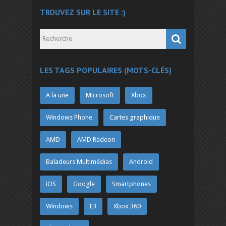
TROUVEZ SUR LE SITE :)
LES TAGS POPULAIRES (MOTS-CLÉS)
A la une
Microsoft
Xbox
Windows Phone
Cartes graphique
AMD
AMD Radeon
Baladeurs Multimédias
Android
iOS
Google
Smartphones
Windows
E3
Xbox 360