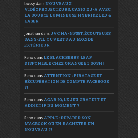
NOUVEAUX
bossy
dans
VIDÉOPROJECTEURS, CASIO XJ-A AVEC
LA SOURCE LUMINEUSE HYBRIDE LED &
LASER
JVC HA-NP35T, ÉCOUTEURS
Jonathan
dans
SANS-FIL OUVERTS AU MONDE
EXTÉRIEUR
LE BLACKBERRY LEAP
Reno
dans
DISPONIBLE CHEZ ORANGE ET SOSH !
ATTENTION : PIRATAGE ET
Reno
dans
RÉCUPÉRATION DE COMPTE FACEBOOK
?!
AGAR.IO, LE JEU GRATUIT ET
Reno
dans
ADDICTIF DU MOMENT ?
APPLE : RÉPARER SON
Reno
dans
MACBOOK OU EN RACHETER UN
NOUVEAU ?!