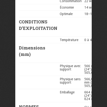
Consommation
22 watts (stand
Économie
14 watts (stand
Optimale
18~19 watts (s
CONDITIONS
D’EXPLOITATION
Température
0 à 40°C
Dimensions
(mm)
Physique avec
566 x 382,4 x
support
(24″) –
505,6 x 361 x
Physique sans
566,0 x 343,2 
support
mm (24″) –
505,6 x 311,6
Emballage
664 x 422 x 1
(24″) –
624 x 393 x 1
NORMES