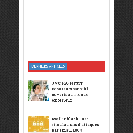
DERNIERS ARTICLES
JVC HA-NP35T,
écouteurs sans-fil
ouverts au monde
extérieur
Mailinblack : Des
simulations d’attaques
par email 100%