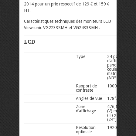
2014 pour un prix respectif de 129 € et 159 €
HT.
Caractéristiques techniques des moniteurs LCD
Viewsonic VG2233SMH et VG2433SMH :
LCD
Type
24 po (23,6 po
d’affichage), f
panoramique 1
couleur A-Si TF
matrice active,
(ADS)
Rapport de
1000:1 (standa
contraste
Angles de vue
178°/ 178° (st
Zone
476,64 (H) x 2
d’affichage
(V) mm (22″) –
(H) x 293,22 (
(24″)
Résolution
1920 x 1080
optimale