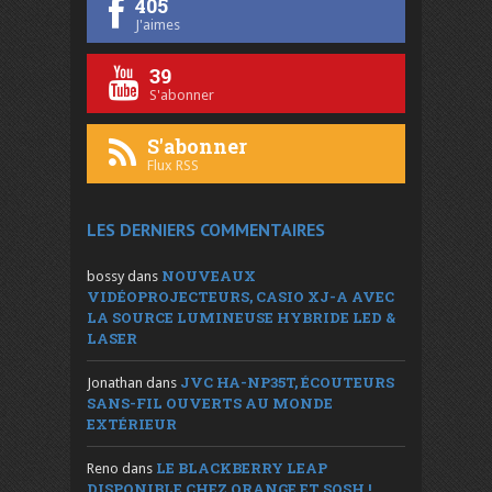
405
J'aimes
39
S'abonner
S'abonner
Flux RSS
LES DERNIERS COMMENTAIRES
NOUVEAUX
bossy
dans
VIDÉOPROJECTEURS, CASIO XJ-A AVEC
LA SOURCE LUMINEUSE HYBRIDE LED &
LASER
JVC HA-NP35T, ÉCOUTEURS
Jonathan
dans
SANS-FIL OUVERTS AU MONDE
EXTÉRIEUR
LE BLACKBERRY LEAP
Reno
dans
DISPONIBLE CHEZ ORANGE ET SOSH !