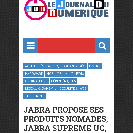
ACTUALITÉS
AUDIO, PHOTO & VIDÉO
DIVERS
HARDWARE
MOBILITÉ
MULTIMÉDIA
ORDINATEURS
PÉRIPHÉRIQUES
RÉSEAU & SANS-FIL
SECURITÉ & WEB
TÉLÉPHONIE
JABRA PROPOSE SES
PRODUITS NOMADES,
JABRA SUPREME UC,