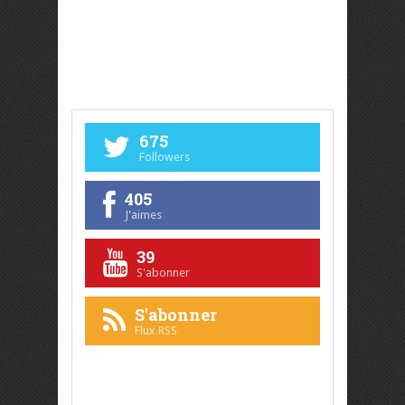
675
Followers
405
J'aimes
39
S'abonner
S'abonner
Flux RSS