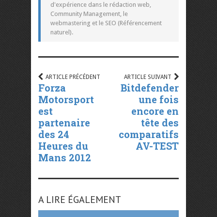
d'expérience dans le rédaction web,
Community Management, le
webmastering et le SEO (Référencement
naturel).
ARTICLE PRÉCÉDENT
ARTICLE SUIVANT
Forza
Bitdefender
Motorsport
une fois
est
encore en
partenaire
tête des
des 24
comparatifs
Heures du
AV-TEST
Mans 2012
A LIRE ÉGALEMENT