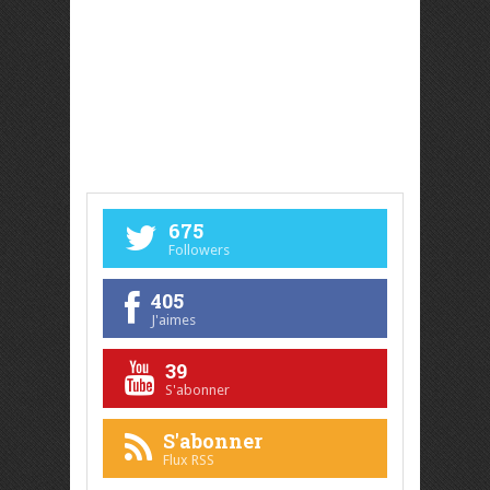
675
Followers
405
J'aimes
39
S'abonner
S'abonner
Flux RSS