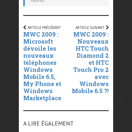
naturel).
ARTICLE PRÉCÉDENT
ARTICLE SUIVANT
MWC 2009 :
MWC 2009 :
Microsoft
Nouveaux
dévoile les
HTC Touch
nouveaux
Diamond 2
téléphones
et HTC
Windows
Touch Pro 2
Mobile 6.5,
avec
My Phone et
Windows
Windows
Mobile 6.5 ?!
Marketplace
A LIRE ÉGALEMENT