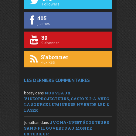
Followers
405
J'aimes
39
S'abonner
S'abonner
Flux RSS
LES DERNIERS COMMENTAIRES
NOUVEAUX
bossy
dans
VIDÉOPROJECTEURS, CASIO XJ-A AVEC
LA SOURCE LUMINEUSE HYBRIDE LED &
LASER
JVC HA-NP35T, ÉCOUTEURS
Jonathan
dans
SANS-FIL OUVERTS AU MONDE
EXTÉRIEUR