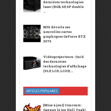
dernières technologies
laser (RGB, 6P, 6P double
...
MSI dévoile ses
nouvelles cartes
graphiques GeForce RTX
2070
Vidéoprojecteurs : Quid
des dernières
technologies d’affichage
(DLP, LCD, LCOS) ...
ARTICLES POPULAIRES
[Mise à jour] Concours :
Gagnez le jeu Hell Yeah!