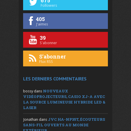
675
Followers
405
J'aimes
39
S'abonner
S'abonner
Flux RSS
LES DERNIERS COMMENTAIRES
NOUVEAUX
bossy
dans
VIDÉOPROJECTEURS, CASIO XJ-A AVEC
LA SOURCE LUMINEUSE HYBRIDE LED &
LASER
JVC HA-NP35T, ÉCOUTEURS
Jonathan
dans
SANS-FIL OUVERTS AU MONDE
EXTÉRIEUR