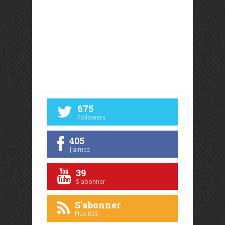
675
Followers
405
J'aimes
39
S'abonner
S'abonner
Flux RSS