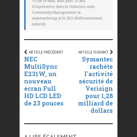
15 sur le web, avec plus 10 ans
d'expérience dans le rédaction web,
Community Management, le
webmastering et le SEO (Référencement
naturel).
ARTICLE PRÉCÉDENT
ARTICLE SUIVANT
NEC
Symantec
MultiSync
rachète
E231W, un
l’activité
nouveau
sécurité de
écran Full
Verisign
HD LCD LED
pour 1,28
de 23 pouces
milliard de
dollars