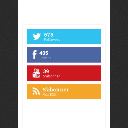
675
Followers
405
J'aimes
39
S'abonner
S'abonner
Flux RSS