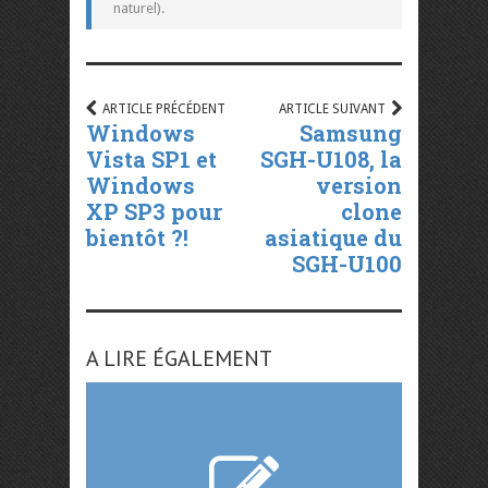
naturel).
ARTICLE PRÉCÉDENT
ARTICLE SUIVANT
Windows
Samsung
Vista SP1 et
SGH-U108, la
Windows
version
XP SP3 pour
clone
bientôt ?!
asiatique du
SGH-U100
A LIRE ÉGALEMENT