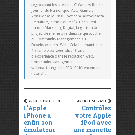
regroupant les sites, Les Créateurs Bio, Le
Journal du Numérique, Actu-Gamer,
ZoneWP et Journal-Foot.com. Autodidacte
de nature, je me forme régulièrement
dans le Marketing Digital, la gestion de
projet, de même que dans ce qui touche
au Community Management, au
Developpement Web. Cela fait maintenant
15 sur le web, avec plus 10 ans
d'expérience dans le rédaction web,
Community Management, le
webmastering et le SEO (Référencement
naturel).
ARTICLE PRÉCÉDENT
ARTICLE SUIVANT
L’Apple
Contrôlez
iPhone a
votre Apple
enfin son
iPod avec
émulateur
une manette