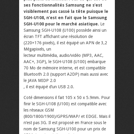
ses fonctionnalités Samsung ne s’est
visiblement pas cassé la tête puisque le
SGH-U108, n’est en fait que le Samsung
SGH-U100 pour le marché asiatique.
Le
Samsung SGH-U108 (U100) possède ainsi un
écran TFT affichant une résolution de
(220×176 pixels), il est équipé un APN de 3,2
Mégapixels, un
lecteur multimédia, audio/vidéo (MP3, AAC,
AAC+, 3GP), le SGH-U108 (U100) embarque
70 Mo de mémoire interne, et est compatible
Bluetooth 2.0 (support A2DP) mais aussi avec
le JAVA MIDP 2.0
, il est équipé d’un USB 2.0.
Coté dimensions il fait 105 x 50 x 5.9mm. Pour
finir le SGH-U108 (U100) est compatible avec
les réseaux GSM
(800/1800/1900)/GPRS/WAP/ et EDGE. Mais il
n’est pas 3G. Il est proposé en France sous le
nom de Samsung SGH-U100 pour un prix de