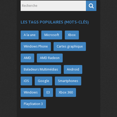
LES TAGS POPULAIRES (MOTS-CLÉS)
A la une
Microsoft
Xbox
Windows Phone
Cartes graphique
AMD
AMD Radeon
Baladeurs Multimédias
Android
iOS
Google
Smartphones
Windows
E3
Xbox 360
PlayStation 3