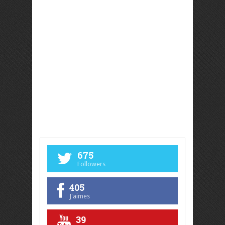
675
Followers
405
J'aimes
39