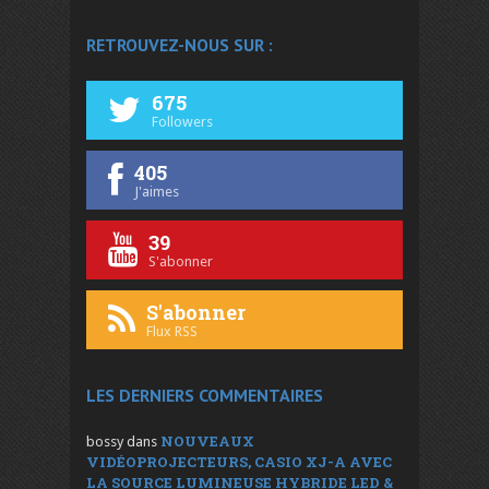
RETROUVEZ-NOUS SUR :
675
Followers
405
J'aimes
39
S'abonner
S'abonner
Flux RSS
LES DERNIERS COMMENTAIRES
NOUVEAUX
bossy
dans
VIDÉOPROJECTEURS, CASIO XJ-A AVEC
LA SOURCE LUMINEUSE HYBRIDE LED &