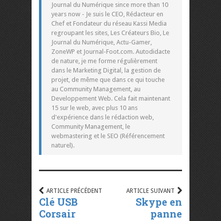
Journal du Numérique since more than 10
years now - Je suis le CEO, Rédacteur en
Chef et Fondateur du réseau Kassi Media
regroupant les sites, Les Créateurs Bio, Le
Journal du Numérique, Actu-Gamer,
ZoneWP et Journal-Foot.com. Autodidacte
de nature, je me forme régulièrement
dans le Marketing Digital, la gestion de
projet, de même que dans ce qui touche
au Community Management, au
Developpement Web. Cela fait maintenant
15 sur le web, avec plus 10 ans
d'expérience dans le rédaction web,
Community Management, le
webmastering et le SEO (Référencement
naturel).
ARTICLE PRÉCÉDENT
ARTICLE SUIVANT
Clé USB
Skype en
Corsair
panne