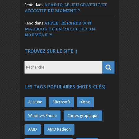
AGAR.IO, LE JEU GRATUIT ET
Reno
dans
ADDICTIF DU MOMENT ?
APPLE : RÉPARER SON
Reno
dans
MACBOOK OU EN RACHETER UN
NOUVEAU ?!
TROUVEZ SUR LE SITE :)
LES TAGS POPULAIRES (MOTS-CLÉS)
A la une
Microsoft
Xbox
Windows Phone
Cartes graphique
AMD
AMD Radeon