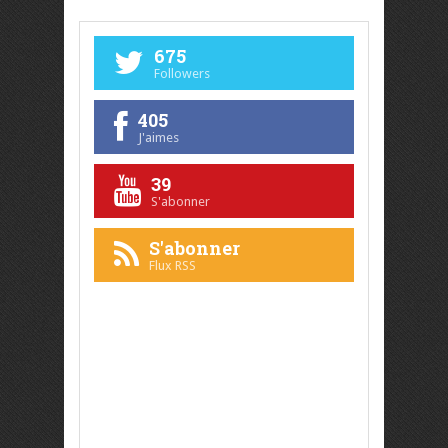
675
Followers
405
J'aimes
39
S'abonner
S'abonner
Flux RSS