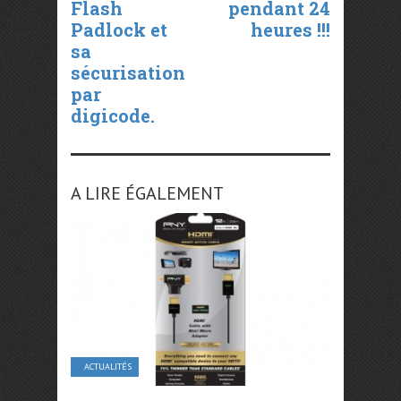
Flash
pendant 24
Padlock et
heures !!!
sa
sécurisation
par
digicode.
A LIRE ÉGALEMENT
ACTUALITÉS