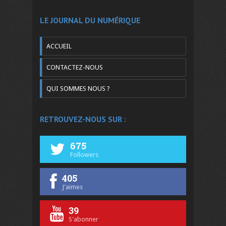
LE JOURNAL DU NUMÉRIQUE
ACCUEIL
CONTACTEZ-NOUS
QUI SOMMES NOUS ?
RETROUVEZ-NOUS SUR :
675
Followers
405
J'aimes
39
S'abonner