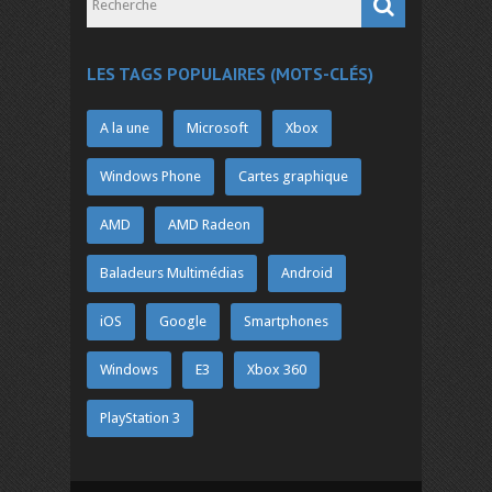
LES TAGS POPULAIRES (MOTS-CLÉS)
A la une
Microsoft
Xbox
Windows Phone
Cartes graphique
AMD
AMD Radeon
Baladeurs Multimédias
Android
iOS
Google
Smartphones
Windows
E3
Xbox 360
PlayStation 3