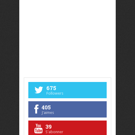
675
Followers
405
J'aimes
39
S'abonner