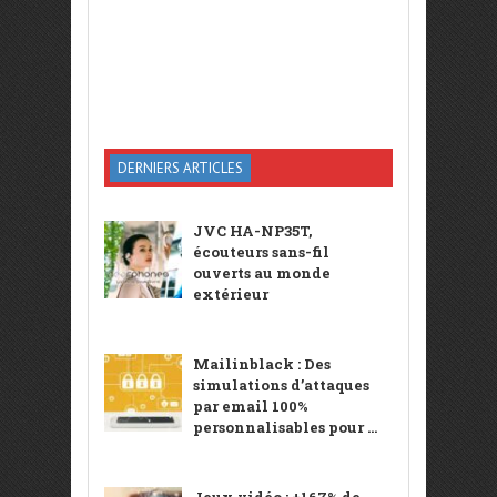
DERNIERS ARTICLES
JVC HA-NP35T,
écouteurs sans-fil
ouverts au monde
extérieur
Mailinblack : Des
simulations d’attaques
par email 100%
personnalisables pour ...
Jeux vidéo : +167% de