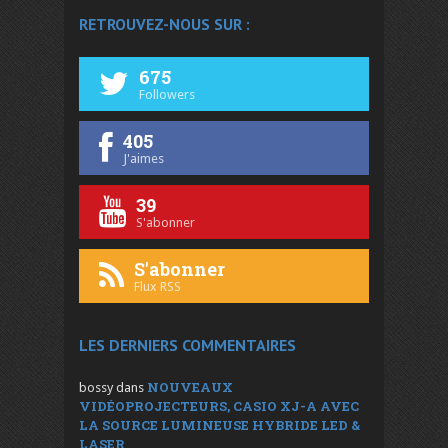
RETROUVEZ-NOUS SUR :
675
Followers
405
J'aimes
39
S'abonner
S'abonner
Flux RSS
LES DERNIERS COMMENTAIRES
NOUVEAUX
bossy
dans
VIDÉOPROJECTEURS, CASIO XJ-A AVEC
LA SOURCE LUMINEUSE HYBRIDE LED &
LASER