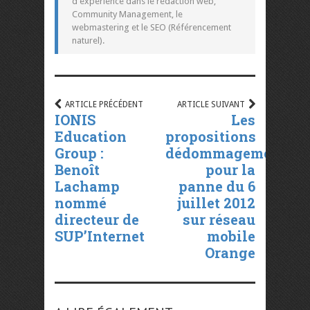
d'expérience dans le rédaction web,
Community Management, le
webmastering et le SEO (Référencement
naturel).
ARTICLE PRÉCÉDENT
ARTICLE SUIVANT
IONIS
Les
Education
propositions
Group :
dédommagements
Benoît
pour la
Lachamp
panne du 6
nommé
juillet 2012
directeur de
sur réseau
SUP’Internet
mobile
Orange