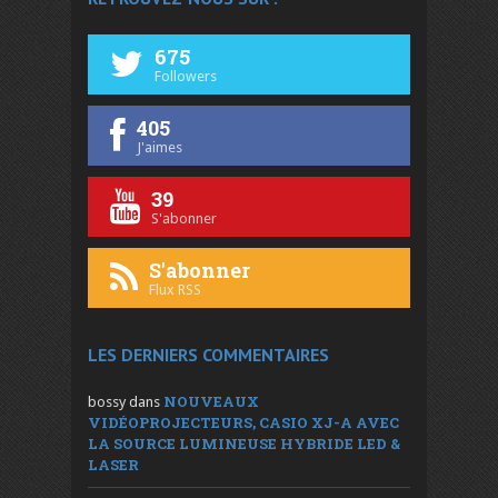
675
Followers
405
J'aimes
39
S'abonner
S'abonner
Flux RSS
LES DERNIERS COMMENTAIRES
NOUVEAUX
bossy
dans
VIDÉOPROJECTEURS, CASIO XJ-A AVEC
LA SOURCE LUMINEUSE HYBRIDE LED &
LASER