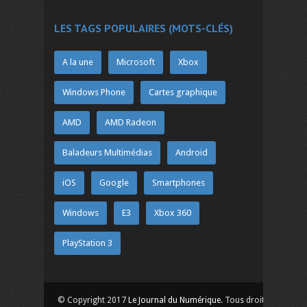
LES TAGS POPULAIRES (MOTS-CLÉS)
A la une
Microsoft
Xbox
Windows Phone
Cartes graphique
AMD
AMD Radeon
Baladeurs Multimédias
Android
iOS
Google
Smartphones
Windows
E3
Xbox 360
PlayStation 3
© Copyright 2017
Le Journal du Numérique
. Tous droits réservés.