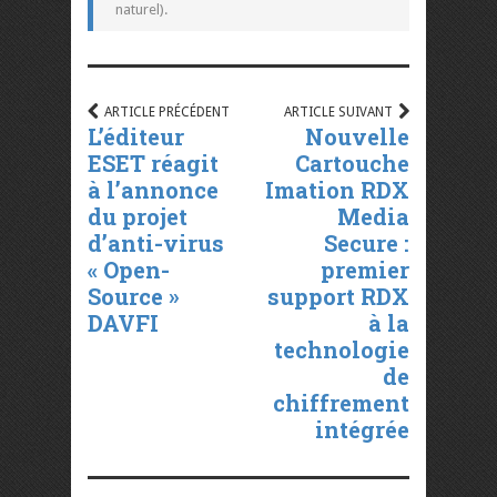
naturel).
ARTICLE PRÉCÉDENT
ARTICLE SUIVANT
L’éditeur
Nouvelle
ESET réagit
Cartouche
à l’annonce
Imation RDX
du projet
Media
d’anti-virus
Secure :
« Open-
premier
Source »
support RDX
DAVFI
à la
technologie
de
chiffrement
intégrée