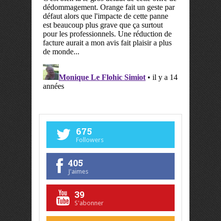
675
Followers
405
J'aimes
39
S'abonner