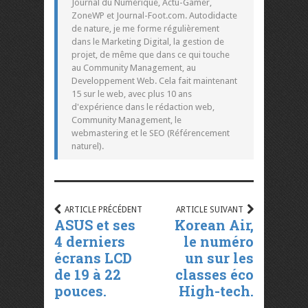
Journal du Numérique, Actu-Gamer,
ZoneWP et Journal-Foot.com. Autodidacte
de nature, je me forme régulièrement
dans le Marketing Digital, la gestion de
projet, de même que dans ce qui touche
au Community Management, au
Developpement Web. Cela fait maintenant
15 sur le web, avec plus 10 ans
d'expérience dans le rédaction web,
Community Management, le
webmastering et le SEO (Référencement
naturel).
ARTICLE PRÉCÉDENT
ARTICLE SUIVANT
ASUS et ses
Korean Air,
4 derniers
le numéro
écrans LCD
un sur les
de 19 à 22
classes éco
pouces.
High-tech.