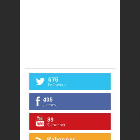
675
Followers
405
J'aimes
39
S'abonner
S'abonner