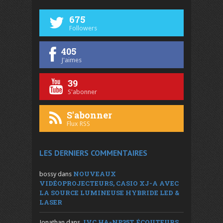
675
Followers
405
J'aimes
39
S'abonner
S'abonner
Flux RSS
LES DERNIERS COMMENTAIRES
NOUVEAUX
bossy
dans
VIDÉOPROJECTEURS, CASIO XJ-A AVEC
LA SOURCE LUMINEUSE HYBRIDE LED &
LASER
JVC HA-NP35T, ÉCOUTEURS
Jonathan
dans