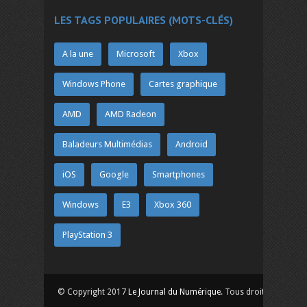
LES TAGS POPULAIRES (MOTS-CLÉS)
A la une
Microsoft
Xbox
Windows Phone
Cartes graphique
AMD
AMD Radeon
Baladeurs Multimédias
Android
iOS
Google
Smartphones
Windows
E3
Xbox 360
PlayStation 3
© Copyright 2017
Le Journal du Numérique
. Tous droits réservés.