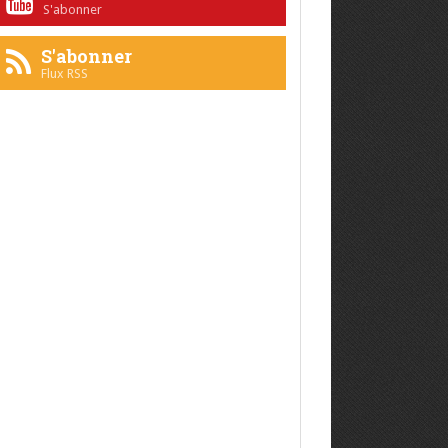
S'abonner
S'abonner
Flux RSS