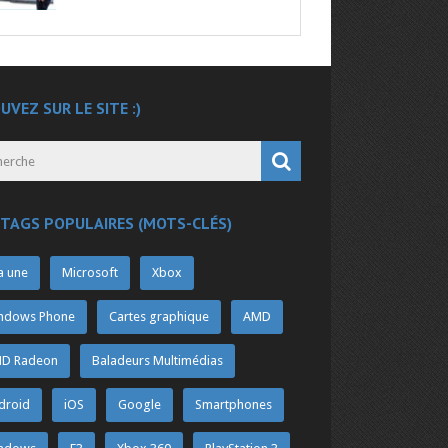
UVEZ SUR LE SITE :)
 TAGS POPULAIRES (MOTS-CLÉS)
a une
Microsoft
Xbox
ndows Phone
Cartes graphique
AMD
D Radeon
Baladeurs Multimédias
droid
iOS
Google
Smartphones