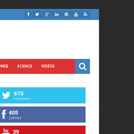
 WEB
SCIENCE
VIDÉOS
675
Followers
405
J'aimes
39