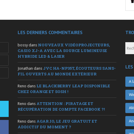
LES DERNIERS COMMENTAIRES
TRO
NOUVEAUX VIDÉOPROJECTEURS,
bossy
dans
CASIO XJ-A AVEC LA SOURCE LUMINEUSE
HYBRIDE LED & LASER
LES
JVC HA-NP35T, ÉCOUTEURS SANS-
Jonathan
dans
FIL OUVERTS AU MONDE EXTÉRIEUR
A l
LE BLACKBERRY LEAP DISPONIBLE
Reno
dans
CHEZ ORANGE ET SOSH !
Wi
ATTENTION : PIRATAGE ET
Reno
dans
AM
RÉCUPÉRATION DE COMPTE FACEBOOK ?!
AGAR.IO, LE JEU GRATUIT ET
An
Reno
dans
ADDICTIF DU MOMENT ?