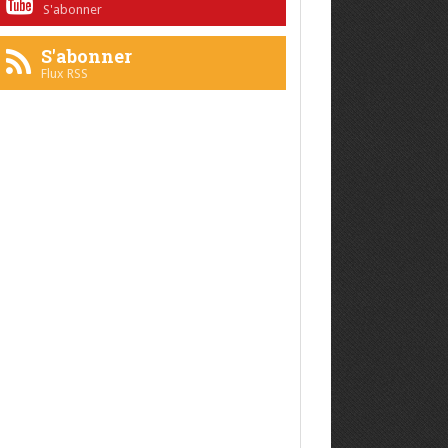
S'abonner
S'abonner
Flux RSS