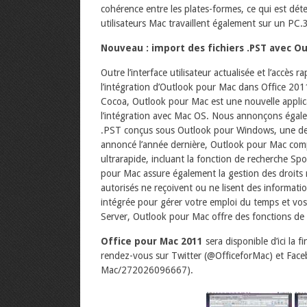
cohérence entre les plates-formes, ce qui est dé
utilisateurs Mac travaillent également sur un PC.
Nouveau : import des fichiers .PST avec O
Outre l’interface utilisateur actualisée et l’accè
l’intégration d’Outlook pour Mac dans Office 20
Cocoa, Outlook pour Mac est une nouvelle applic
l’intégration avec Mac OS. Nous annonçons égale
.PST conçus sous Outlook pour Windows, une de
annoncé l’année dernière, Outlook pour Mac co
ultrarapide, incluant la fonction de recherche Sp
pour Mac assure également la gestion des droits re
autorisés ne reçoivent ou ne lisent des informati
intégrée pour gérer votre emploi du temps et vos
Server, Outlook pour Mac offre des fonctions de c
Office pour Mac 2011
sera disponible d’ici la f
rendez-vous sur Twitter (@OfficeforMac) et Fac
Mac/272026096667).