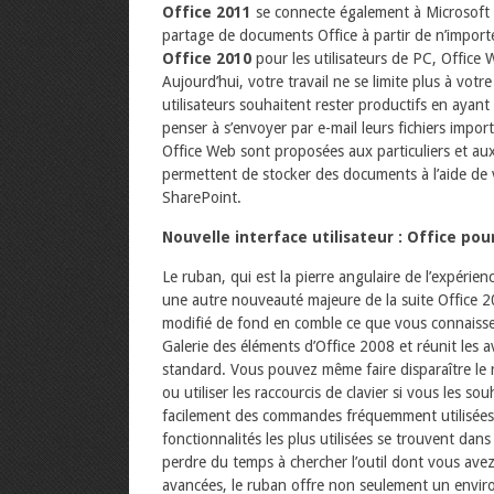
Office 2011
se connecte également à Microsoft Off
partage de documents Office à partir de n’import
Office 2010
pour les utilisateurs de PC, Office
Aujourd’hui, votre travail ne se limite plus à vo
utilisateurs souhaitent rester productifs en ayant
penser à s’envoyer par e-mail leurs fichiers impor
Office Web sont proposées aux particuliers et aux
permettent de stocker des documents à l’aide de
SharePoint.
Nouvelle interface utilisateur : Office po
Le ruban, qui est la pierre angulaire de l’expérien
une autre nouveauté majeure de la suite Office 
modifié de fond en comble ce que vous connaissez 
Galerie des éléments d’Office 2008 et réunit les 
standard. Vous pouvez même faire disparaître le r
ou utiliser les raccourcis de clavier si vous les s
facilement des commandes fréquemment utilisées e
fonctionnalités les plus utilisées se trouvent dan
perdre du temps à chercher l’outil dont vous ave
avancées, le ruban offre non seulement un envi