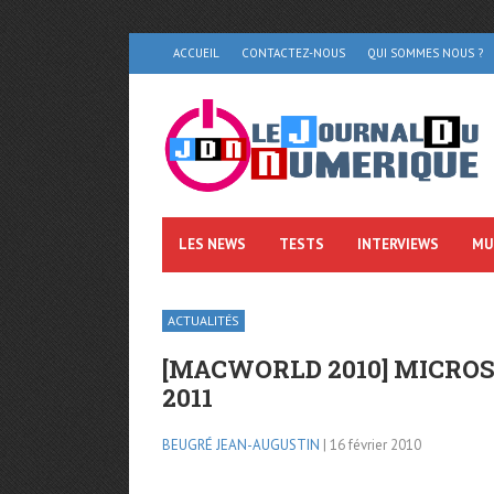
ACCUEIL
CONTACTEZ-NOUS
QUI SOMMES NOUS ?
LES NEWS
TESTS
INTERVIEWS
MU
ACTUALITÉS
[MACWORLD 2010] MICRO
2011
BEUGRÉ JEAN-AUGUSTIN
| 16 février 2010