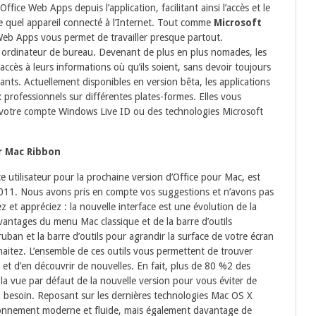
ice Web Apps depuis l’application, facilitant ainsi l’accès et le
e quel appareil connecté à l’Internet. Tout comme
Microsoft
 Web Apps vous permet de travailler presque partout.
tre ordinateur de bureau. Devenant de plus en plus nomades, les
 accès à leurs informations où qu’ils soient, sans devoir toujours
tants. Actuellement disponibles en version bêta, les applications
 professionnels sur différentes plates-formes. Elles vous
 votre compte Windows Live ID ou des technologies Microsoft
ur Mac Ribbon
ce utilisateur pour la prochaine version d’Office pour Mac, est
2011. Nous avons pris en compte vos suggestions et n’avons pas
et appréciez : la nouvelle interface est une évolution de la
avantages du menu Mac classique et de la barre d’outils
uban et la barre d’outils pour agrandir la surface de votre écran
ouhaitez. L’ensemble de ces outils vous permettent de trouver
t d’en découvrir de nouvelles. En fait, plus de 80 %2 des
s la vue par défaut de la nouvelle version pour vous éviter de
z besoin. Reposant sur les dernières technologies Mac OS X
ronnement moderne et fluide, mais également davantage de