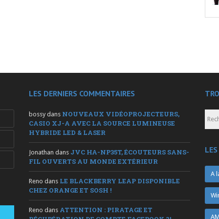
LES DERNIERS COMMENTAIRES
TRO
NOUVEAUX VIDÉOPROJECTEURS,
bossy
dans
CASIO XJ-A AVEC LA SOURCE LUMINEUSE
HYBRIDE LED & LASER
LES
JVC HA-NP35T, ÉCOUTEURS SANS-
Jonathan
dans
FIL OUVERTS AU MONDE EXTÉRIEUR
A l
LE BLACKBERRY LEAP DISPONIBLE
Reno
dans
CHEZ ORANGE ET SOSH !
Wi
ATTENTION : PIRATAGE ET
Reno
dans
AM
RÉCUPÉRATION DE COMPTE FACEBOOK ?!