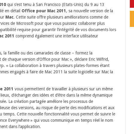
010
qui s’est tenu à San Francisco (Etats-Unis) du 9 au 13
lé en détail
Office pour Mac 2011
, sa nouvelle version de la
sur
Mac
. Cette suite offre plusieurs améliorations comme de
vices de Microsoft pour que vous puissiez collaborer plus
patibilité requise pour garantir l’intégrité de vos documents lors
ac 2011
comprend également une interface utilisateur
s, la famille ou des camarades de classe – formez la
e chaque version d’Office pour Mac », déclare Eric Wilfrid,
. « La collaboration à travers plusieurs plates-formes étant
mes engagés à faire de Mac 2011 la suite logicielle sur Mac la
ce 2011
vous permettent de travailler à plusieurs sur un même
 lieux, d’échanger des idées et d’être dans la même dynamique
ilisée. La création partagée améliore les processus de
idieuse des versions, au risque de perte des modifications et aux
 du temps. Cette nouvelle fonctionnalité vous permet de suivre le
resence Everywhere » qui vous communique en temps réel le nom
ument dans l’application.