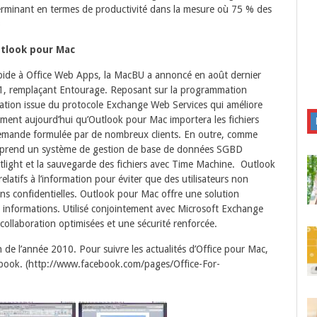
terminant en termes de productivité dans la mesure où 75 % des
3
utlook pour Mac
s rapide à Office Web Apps, la MacBU a annoncé en août dernier
11, remplaçant Entourage. Reposant sur la programmation
ation issue du protocole Exchange Web Services qui améliore
ment aujourd’hui qu’Outlook pour Mac importera les fichiers
mande formulée par de nombreux clients. En outre, comme
mprend un système de gestion de base de données SGBD
otlight et la sauvegarde des fichiers avec Time Machine. Outlook
latifs à l’information pour éviter que des utilisateurs non
ons confidentielles. Outlook pour Mac offre une solution
 informations. Utilisé conjointement avec Microsoft Exchange
ollaboration optimisées et une sécurité renforcée.
in de l’année 2010. Pour suivre les actualités d’Office pour Mac,
ebook. (http://www.facebook.com/pages/Office-For-