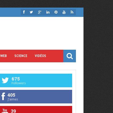
 WEB
SCIENCE
VIDÉOS
675
Followers
405
J'aimes
39