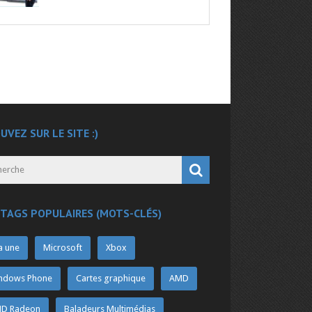
UVEZ SUR LE SITE :)
 TAGS POPULAIRES (MOTS-CLÉS)
a une
Microsoft
Xbox
ndows Phone
Cartes graphique
AMD
D Radeon
Baladeurs Multimédias