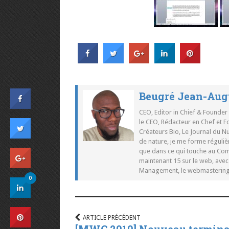
Beugré Jean-Aug
CEO, Editor in Chief & Founder
le CEO, Rédacteur en Chef et F
Créateurs Bio, Le Journal du 
de nature, je me forme réguliè
que dans ce qui touche au Co
maintenant 15 sur le web, ave
Management, le webmastering e
0
ARTICLE PRÉCÉDENT
[MWC 2010] Nouveau termina