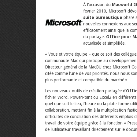
À l’occasion du
Macworld 2
fevrier 2010, Microsoft dévoi
suite bureautique
phare 
nouvelles connexions aux ser
efficacement ainsi que la com
du partage.
Office pour M
actualisée et simplifiée.
« Vous et votre équipe – que ce soit des collègue
communauté Mac qui participe au développement d
Directeur général de la MacBU chez Microsoft Corp
citée comme l’une de vos priorités, nous nous som
plus performante et compatible du marché ».
Les nouveaux outils de création partagée d’
Offi
fichier Word, PowerPoint ou Excel2 en différents
quel que soit le lieu, l’heure ou la plate-forme ut
collaboration, mettant fin à la multiplication fast
difficultés de conciliation des différents emplois
travail de votre équipe grâce à la fonction « P
de l’utilisateur travaillant directement sur le doc