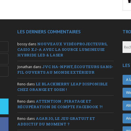
LES DERNIERS COMMENTAIRES
TRO
NOUVEAUX VIDÉOPROJECTEURS,
bossy
dans
CASIO XJ-A AVEC LA SOURCE LUMINEUSE
HYBRIDE LED & LASER
LES
JVC HA-NP35T, ÉCOUTEURS SANS-
Jonathan
dans
FIL OUVERTS AU MONDE EXTÉRIEUR
A l
LE BLACKBERRY LEAP DISPONIBLE
Reno
dans
CHEZ ORANGE ET SOSH !
Wi
ATTENTION : PIRATAGE ET
Reno
dans
AM
RÉCUPÉRATION DE COMPTE FACEBOOK ?!
AGAR.IO, LE JEU GRATUIT ET
An
Reno
dans
ADDICTIF DU MOMENT ?