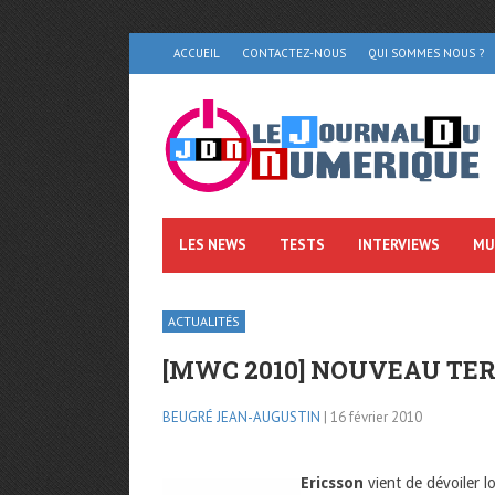
ACCUEIL
CONTACTEZ-NOUS
QUI SOMMES NOUS ?
LES NEWS
TESTS
INTERVIEWS
MU
ACTUALITÉS
[MWC 2010] NOUVEAU TE
BEUGRÉ JEAN-AUGUSTIN
| 16 février 2010
Ericsson
vient de dévoiler l