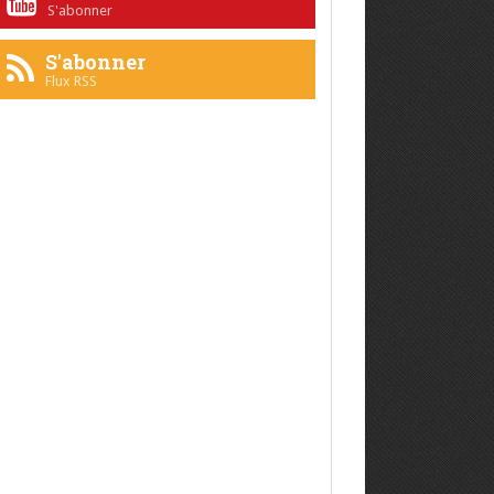
S'abonner
S'abonner
Flux RSS