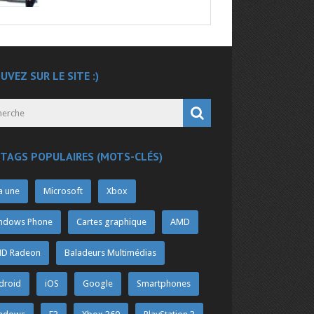
UVEZ SUR LE SITE :)
 TAGS POPULAIRES (MOTS-CLÉS)
a une
Microsoft
Xbox
ndows Phone
Cartes graphique
AMD
D Radeon
Baladeurs Multimédias
droid
iOS
Google
Smartphones