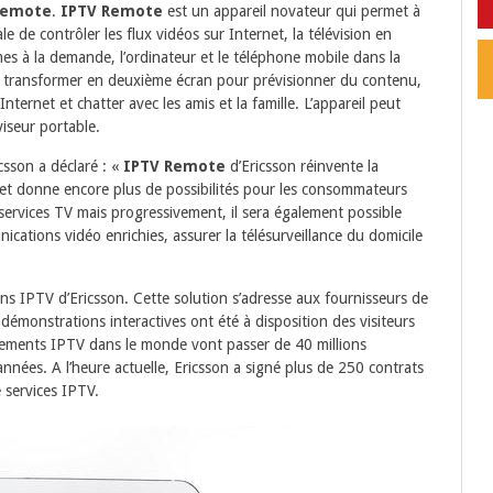
Remote
.
IPTV Remote
est un appareil novateur qui permet à
le de contrôler les flux vidéos sur Internet, la télévision en
s à la demande, l’ordinateur et le téléphone mobile dans la
e transformer en deuxième écran pour prévisionner du contenu,
ternet et chatter avec les amis et la famille. L’appareil peut
iseur portable.
sson a déclaré : «
IPTV Remote
d’Ericsson réinvente la
t donne encore plus de possibilités pour les consommateurs
 services TV mais progressivement, il sera également possible
ications vidéo enrichies, assurer la télésurveillance du domicile
ns IPTV d’Ericsson. Cette solution s’adresse aux fournisseurs de
 démonstrations interactives ont été à disposition des visiteurs
nements IPTV dans le monde vont passer de 40 millions
 années. A l’heure actuelle, Ericsson a signé plus de 250 contrats
 services IPTV.