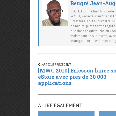
Beugré Jean-Aug
CEO, Editor in Chief & Founder
le CEO, Rédacteur en Chef et F
Créateurs Bio, Le Journal du 
de nature, je me forme réguliè
que dans ce qui touche au Co
maintenant 15 sur le web, ave
Management, le webmastering e
ARTICLE PRÉCÉDENT
[MWC 2010] Ericsson lance s
eStore avec près de 30 000
applications
A LIRE ÉGALEMENT