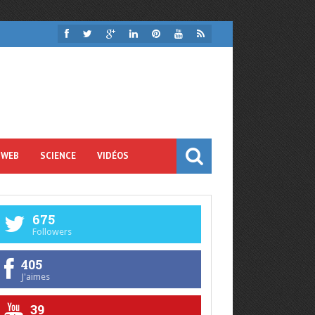
 WEB
SCIENCE
VIDÉOS
675
Followers
405
J'aimes
39