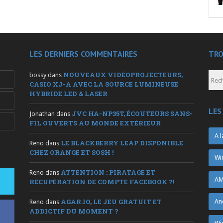
LES DERNIERS COMMENTAIRES
TRO
NOUVEAUX VIDÉOPROJECTEURS,
bossy
dans
CASIO XJ-A AVEC LA SOURCE LUMINEUSE
HYBRIDE LED & LASER
LES
JVC HA-NP35T, ÉCOUTEURS SANS-
Jonathan
dans
FIL OUVERTS AU MONDE EXTÉRIEUR
A l
LE BLACKBERRY LEAP DISPONIBLE
Reno
dans
CHEZ ORANGE ET SOSH !
Wi
ATTENTION : PIRATAGE ET
Reno
dans
AM
RÉCUPÉRATION DE COMPTE FACEBOOK ?!
AGAR.IO, LE JEU GRATUIT ET
An
Reno
dans
ADDICTIF DU MOMENT ?