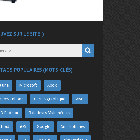
UVEZ SUR LE SITE :)
 TAGS POPULAIRES (MOTS-CLÉS)
a une
Microsoft
Xbox
ndows Phone
Cartes graphique
AMD
D Radeon
Baladeurs Multimédias
droid
iOS
Google
Smartphones