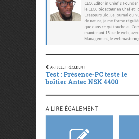
CEO, Editor in Chief & Founder
le CEO, Rédacteur en Chef et F
Créateurs Bio, Le Journal du 
de nature, je me forme réguliè
que dans ce qui touche au Co
maintenant 15 sur le web, ave
Management, le webmastering e
ARTICLE PRÉCÉDENT
Test : Présence-PC teste le
boîtier Antec NSK 4400
A LIRE ÉGALEMENT