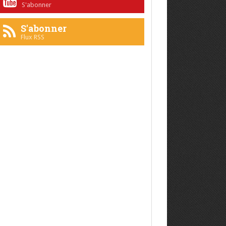
S'abonner
S'abonner
Flux RSS