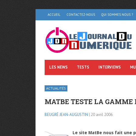
ACCUEIL
CONTACTEZ-NOUS
QUI SOMMES NOUS ?
LES NEWS
TESTS
INTERVIEWS
MU
ACTUALITÉS
MATBE TESTE LA GAMME P
BEUGRÉ JEAN-AUGUSTIN
| 20 avril 2006
Le site MatBe nous fait une p