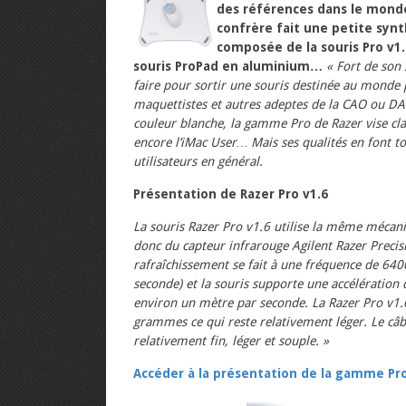
des références dans le monde
confrère fait une petite syn
composée de la souris Pro v1.
souris ProPad en aluminium…
« Fort de son 
faire pour sortir une souris destinée au monde 
maquettistes et autres adeptes de la CAO ou DAO
couleur blanche, la gamme Pro de Razer vise cla
encore l’iMac User… Mais ses qualités en font t
utilisateurs en général.
Présentation de Razer Pro v1.6
La souris Razer Pro v1.6 utilise la même méca
donc du capteur infrarouge Agilent Razer Precisi
rafraîchissement se fait à une fréquence de 640
seconde) et la souris supporte une accélération 
environ un mètre par seconde. La Razer Pro v1
grammes ce qui reste relativement léger. Le câbl
relativement fin, léger et souple. »
Accéder à la présentation de la gamme Pro