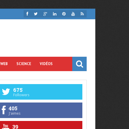
 WEB
SCIENCE
VIDÉOS
675
Followers
405
J'aimes
39