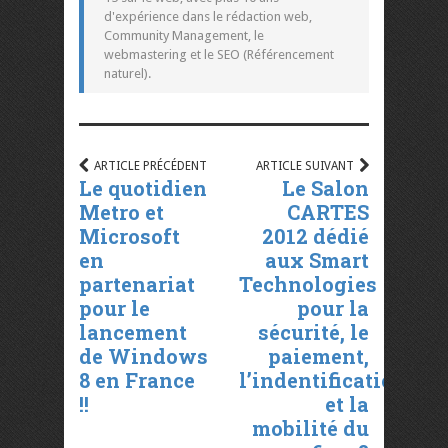
d'expérience dans le rédaction web,
Community Management, le
webmastering et le SEO (Référencement
naturel).
ARTICLE PRÉCÉDENT
ARTICLE SUIVANT
Le quotidien
Le Salon
Metro et
CARTES
Microsoft
2012 dédié
en
aux Smart
partenariat
Technologies
pour le
pour la
lancement
sécurité, le
de Windows
paiement,
8 en France
l’indentification
!!
et la
mobilité du