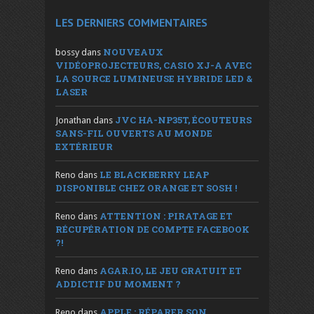
LES DERNIERS COMMENTAIRES
NOUVEAUX
bossy
dans
VIDÉOPROJECTEURS, CASIO XJ-A AVEC
LA SOURCE LUMINEUSE HYBRIDE LED &
LASER
JVC HA-NP35T, ÉCOUTEURS
Jonathan
dans
SANS-FIL OUVERTS AU MONDE
EXTÉRIEUR
LE BLACKBERRY LEAP
Reno
dans
DISPONIBLE CHEZ ORANGE ET SOSH !
ATTENTION : PIRATAGE ET
Reno
dans
RÉCUPÉRATION DE COMPTE FACEBOOK
?!
AGAR.IO, LE JEU GRATUIT ET
Reno
dans
ADDICTIF DU MOMENT ?
APPLE : RÉPARER SON
Reno
dans