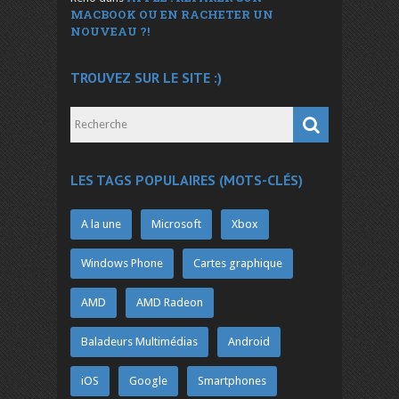
MACBOOK OU EN RACHETER UN
NOUVEAU ?!
TROUVEZ SUR LE SITE :)
LES TAGS POPULAIRES (MOTS-CLÉS)
A la une
Microsoft
Xbox
Windows Phone
Cartes graphique
AMD
AMD Radeon
Baladeurs Multimédias
Android
iOS
Google
Smartphones