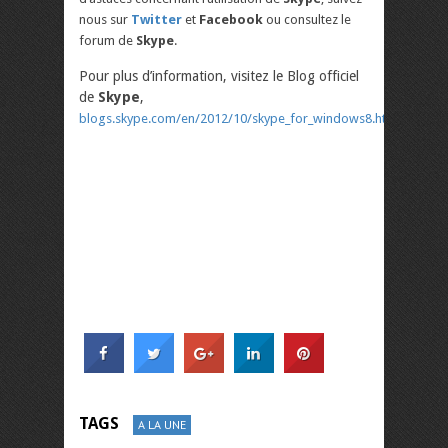
nous sur
Twitter
et
Facebook
ou consultez le
forum de
Skype
.
Pour plus d’information, visitez le Blog officiel
de
Skype
,
blogs.skype.com/en/2012/10/skype_for_windows8.html
TAGS
A LA UNE