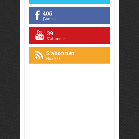
405
J'aimes
39
S'abonner
S'abonner
Flux RSS