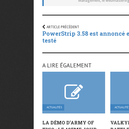
Management, le webmastering e
ARTICLE PRÉCÉDENT
PowerStrip 3.58 est annoncé e
testé
A LIRE ÉGALEMENT
ACTUALITÉS
ACTUALITÉ
LA DÉMO D’ARMY OF
VALKYR