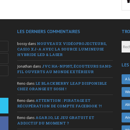
LES DERNIERS COMMENTAIRES
TRO
NOUVEAUX VIDÉOPROJECTEURS,
bossy
dans
CASIO XJ-A AVEC LA SOURCE LUMINEUSE
HYBRIDE LED & LASER
LES
JVC HA-NP35T, ÉCOUTEURS SANS-
Jonathan
dans
FIL OUVERTS AU MONDE EXTÉRIEUR
A l
LE BLACKBERRY LEAP DISPONIBLE
Reno
dans
CHEZ ORANGE ET SOSH !
Wi
ATTENTION : PIRATAGE ET
Reno
dans
AM
RÉCUPÉRATION DE COMPTE FACEBOOK ?!
AGAR.IO, LE JEU GRATUIT ET
An
Reno
dans
ADDICTIF DU MOMENT ?