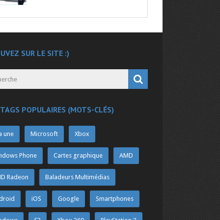
UVEZ SUR LE SITE :)
 TAGS POPULAIRES (MOTS-CLÉS)
a une
Microsoft
Xbox
ndows Phone
Cartes graphique
AMD
D Radeon
Baladeurs Multimédias
droid
iOS
Google
Smartphones