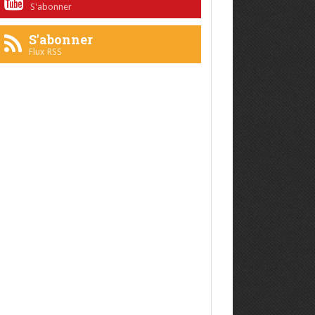
S'abonner
S'abonner
Flux RSS