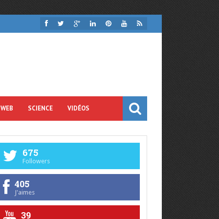
 WEB
SCIENCE
VIDÉOS
675
Followers
405
J'aimes
39