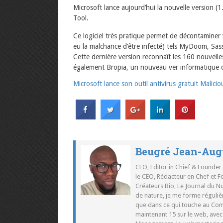
Microsoft lance aujourd’hui la nouvelle version (1
Tool.
Ce logiciel très pratique permet de décontaminer
eu la malchance d’être infecté) tels MyDoom, Sa
Cette dernière version reconnaît les 160 nouvel
également Bropia, un nouveau ver informatique 
Microsoft lance son outil antivirus gratuit Malic
Beugré Jean-Aug
CEO, Editor in Chief & Founder
le CEO, Rédacteur en Chef et F
Créateurs Bio, Le Journal du 
de nature, je me forme réguliè
que dans ce qui touche au Co
maintenant 15 sur le web, ave