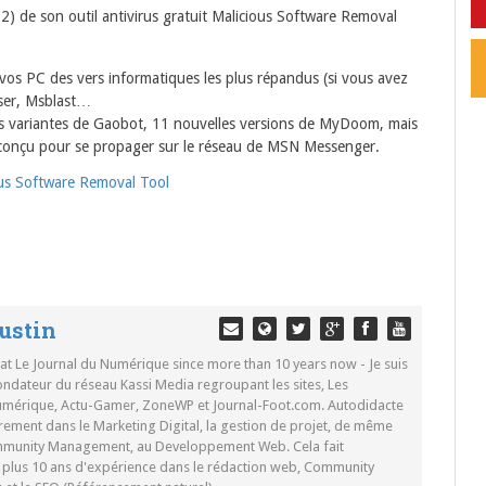
.2) de son outil antivirus gratuit Malicious Software Removal
 vos PC des vers informatiques les plus répandus (si vous avez
sser, Msblast…
les variantes de Gaobot, 11 nouvelles versions de MyDoom, mais
conçu pour se propager sur le réseau de MSN Messenger.
ious Software Removal Tool
ustin
 at Le Journal du Numérique since more than 10 years now - Je suis
ondateur du réseau Kassi Media regroupant les sites, Les
Numérique, Actu-Gamer, ZoneWP et Journal-Foot.com. Autodidacte
rement dans le Marketing Digital, la gestion de projet, de même
mmunity Management, au Developpement Web. Cela fait
c plus 10 ans d'expérience dans le rédaction web, Community