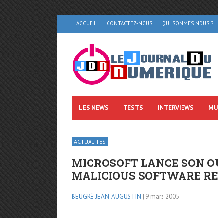
ACCUEIL
CONTACTEZ-NOUS
QUI SOMMES NOUS ?
LES NEWS
TESTS
INTERVIEWS
MU
ACTUALITÉS
MICROSOFT LANCE SON O
MALICIOUS SOFTWARE R
BEUGRÉ JEAN-AUGUSTIN
| 9 mars 2005