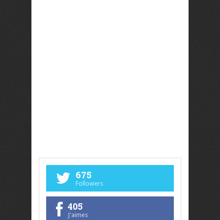
675
Followers
405
J'aimes