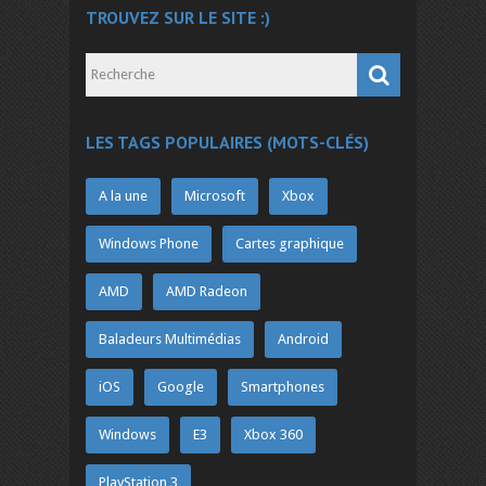
TROUVEZ SUR LE SITE :)
LES TAGS POPULAIRES (MOTS-CLÉS)
A la une
Microsoft
Xbox
Windows Phone
Cartes graphique
AMD
AMD Radeon
Baladeurs Multimédias
Android
iOS
Google
Smartphones
Windows
E3
Xbox 360
PlayStation 3