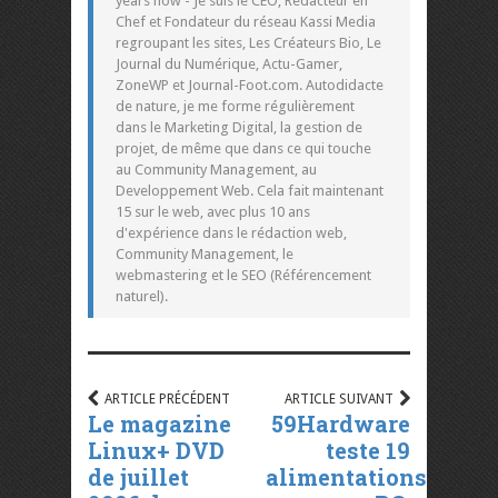
years now - Je suis le CEO, Rédacteur en
Chef et Fondateur du réseau Kassi Media
regroupant les sites, Les Créateurs Bio, Le
Journal du Numérique, Actu-Gamer,
ZoneWP et Journal-Foot.com. Autodidacte
de nature, je me forme régulièrement
dans le Marketing Digital, la gestion de
projet, de même que dans ce qui touche
au Community Management, au
Developpement Web. Cela fait maintenant
15 sur le web, avec plus 10 ans
d'expérience dans le rédaction web,
Community Management, le
webmastering et le SEO (Référencement
naturel).
ARTICLE PRÉCÉDENT
ARTICLE SUIVANT
Le magazine
59Hardware
Linux+ DVD
teste 19
de juillet
alimentations