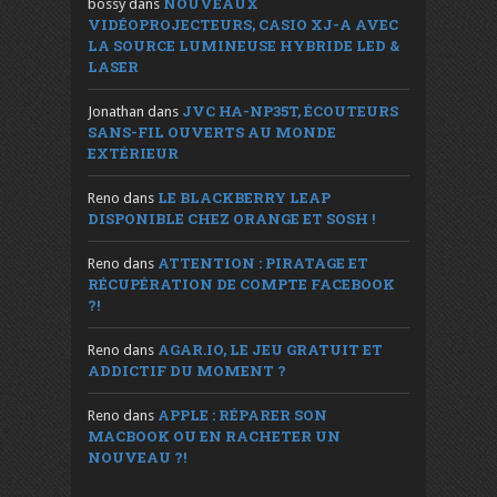
NOUVEAUX
bossy
dans
VIDÉOPROJECTEURS, CASIO XJ-A AVEC
LA SOURCE LUMINEUSE HYBRIDE LED &
LASER
JVC HA-NP35T, ÉCOUTEURS
Jonathan
dans
SANS-FIL OUVERTS AU MONDE
EXTÉRIEUR
LE BLACKBERRY LEAP
Reno
dans
DISPONIBLE CHEZ ORANGE ET SOSH !
ATTENTION : PIRATAGE ET
Reno
dans
RÉCUPÉRATION DE COMPTE FACEBOOK
?!
AGAR.IO, LE JEU GRATUIT ET
Reno
dans
ADDICTIF DU MOMENT ?
APPLE : RÉPARER SON
Reno
dans
MACBOOK OU EN RACHETER UN
NOUVEAU ?!