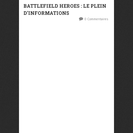
BATTLEFIELD HEROES : LE PLEIN
D’INFORMATIONS
0 Commentaires