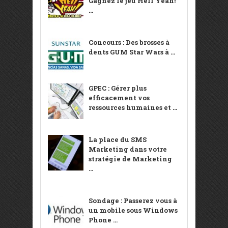
Gagnez le jeu Hell Yeah!
...
Concours : Des brosses à
dents GUM Star Wars à ...
GPEC : Gérer plus
efficacement vos
ressources humaines et ...
La place du SMS
Marketing dans votre
stratégie de Marketing
...
Sondage : Passerez vous à
un mobile sous Windows
Phone ...