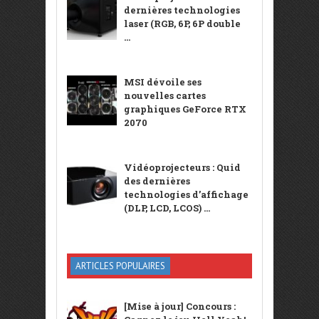
dernières technologies
laser (RGB, 6P, 6P double
...
MSI dévoile ses
nouvelles cartes
graphiques GeForce RTX
2070
Vidéoprojecteurs : Quid
des dernières
technologies d’affichage
(DLP, LCD, LCOS) ...
ARTICLES POPULAIRES
[Mise à jour] Concours :