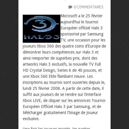
0 COMMENTAIRES
Microsoft a le 25 février
aujourd’hui le tournoi
Européen officiel Halo 3
sponsorisé par Samsung
TV, une occasion pour les
joueurs Xbox 360 des quatre coins d’Europe de
démontrer leurs compétences sur Halo 3 et
ainsi remporter de superbes prix, dont des
artworks Halo 3 exclusifs, la nouvelle TV Full
HD Crystal Design, Series 6 de 40 pouces, et
une Xbox 360 Elite flambant neuve.
Les
inscriptions au tournoi sont ouvertes depuis le,
lundi 25 février 2008. A partir de cette date, il
suffit aux joueurs de se rendre sur l’interface
Xbox LIVE, de cliquer sur les annonces Tournoi
Européen Officiel Halo 3 par Samsung, et de
télécharger gratuitement l’Image de Joueur
exclusive.