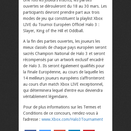
Une fois les joueurs inscrits, les parties
ouvertes se dérouleront du 18 au 30 mars. Les
participants devront prendre part aux trois
modes de jeu qui constituent la playlist Xbox
LIVE du Tournoi Européen Officiel Halo 3 :
Slayer, King of the Hill et Oddball.
A la fin des parties ouvertes, les joueurs les
mieux classés de chaque pays européen seront
sacrés Champion National de Halo 3 et seront
récompensés par un artwork exclusif encadré
de Halo 3. Ils seront également qualifiés pour
la Finale Européenne, au cours de laquelle les
14 meilleurs joueurs européens s’affronteront
au cours d’un match Xbox LIVE exceptionnel,
qui déterminera lequel d’entre eux deviendra
véritablement légendaire.
Pour de plus informations sur les Termes et
Conditions de ce concours, rendez-vous à
l’adresse :
www.Xbox.com/Halo3Tournament