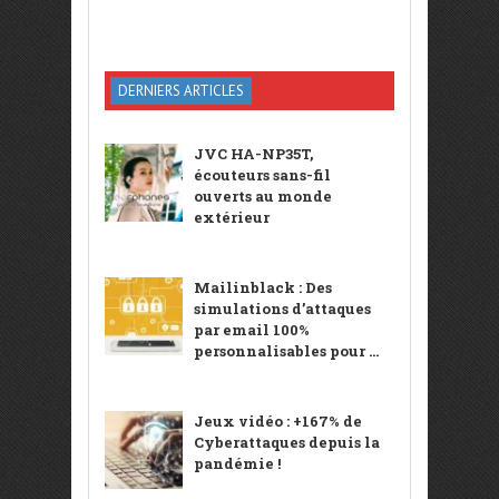
DERNIERS ARTICLES
JVC HA-NP35T,
écouteurs sans-fil
ouverts au monde
extérieur
Mailinblack : Des
simulations d’attaques
par email 100%
personnalisables pour ...
Jeux vidéo : +167% de
Cyberattaques depuis la
pandémie !