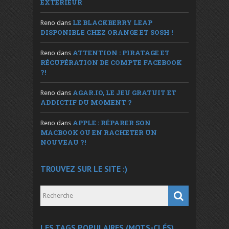
EXTÉRIEUR
LE BLACKBERRY LEAP
Reno
dans
DISPONIBLE CHEZ ORANGE ET SOSH !
ATTENTION : PIRATAGE ET
Reno
dans
RÉCUPÉRATION DE COMPTE FACEBOOK
?!
AGAR.IO, LE JEU GRATUIT ET
Reno
dans
ADDICTIF DU MOMENT ?
APPLE : RÉPARER SON
Reno
dans
MACBOOK OU EN RACHETER UN
NOUVEAU ?!
TROUVEZ SUR LE SITE :)
LES TAGS POPULAIRES (MOTS-CLÉS)