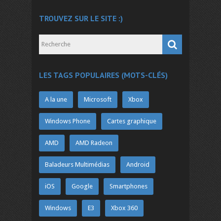
TROUVEZ SUR LE SITE :)
LES TAGS POPULAIRES (MOTS-CLÉS)
A la une
Microsoft
Xbox
Windows Phone
Cartes graphique
AMD
AMD Radeon
Baladeurs Multimédias
Android
iOS
Google
Smartphones
Windows
E3
Xbox 360