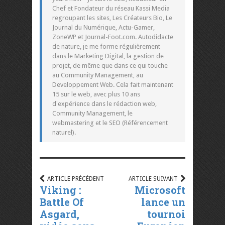
Chef et Fondateur du réseau Kassi Media
regroupant les sites, Les Créateurs Bio, Le
Journal du Numérique, Actu-Gamer,
ZoneWP et Journal-Foot.com. Autodidacte
de nature, je me forme régulièrement
dans le Marketing Digital, la gestion de
projet, de même que dans ce qui touche
au Community Management, au
Developpement Web. Cela fait maintenant
15 sur le web, avec plus 10 ans
d'expérience dans le rédaction web,
Community Management, le
webmastering et le SEO (Référencement
naturel).
ARTICLE PRÉCÉDENT
ARTICLE SUIVANT
Viking :
Microsoft
Battle Of
lance un
Asgard,
tournoi