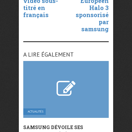
vidéo sous-
Européen
titré en
Halo 3
français
sponsorisé
par
samsung
A LIRE ÉGALEMENT
ACTUALITÉS
SAMSUNG DÉVOILE SES