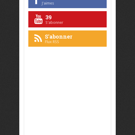
J'aimes
39
S'abonner
S'abonner
Flux RSS