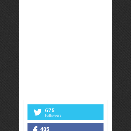
675
Followers
405