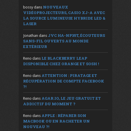
NOUVEAUX
bossy
dans
VIDÉOPROJECTEURS, CASIO XJ-A AVEC
LA SOURCE LUMINEUSE HYBRIDE LED &
LASER
JVC HA-NP35T, ÉCOUTEURS
Jonathan
dans
SANS-FIL OUVERTS AU MONDE
EXTÉRIEUR
LE BLACKBERRY LEAP
Reno
dans
DISPONIBLE CHEZ ORANGE ET SOSH !
ATTENTION : PIRATAGE ET
Reno
dans
RÉCUPÉRATION DE COMPTE FACEBOOK
?!
AGAR.IO, LE JEU GRATUIT ET
Reno
dans
ADDICTIF DU MOMENT ?
APPLE : RÉPARER SON
Reno
dans
MACBOOK OU EN RACHETER UN
NOUVEAU ?!