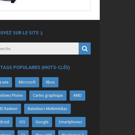
UVEZ SUR LE SITE :)
 TAGS POPULAIRES (MOTS-CLÉS)
a une
Microsoft
Xbox
ndows Phone
Cartes graphique
AMD
D Radeon
Baladeurs Multimédias
droid
iOS
Google
Smartphones