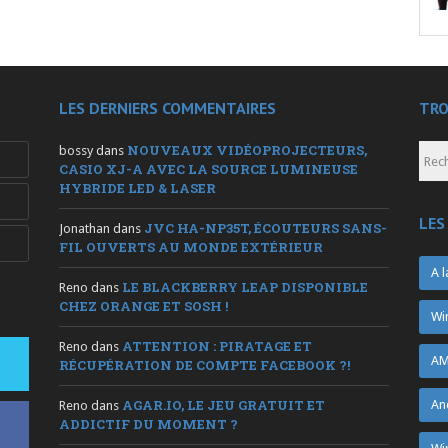
LES DERNIERS COMMENTAIRES
TRO
NOUVEAUX VIDÉOPROJECTEURS,
bossy
dans
CASIO XJ-A AVEC LA SOURCE LUMINEUSE
HYBRIDE LED & LASER
LES
JVC HA-NP35T, ÉCOUTEURS SANS-
Jonathan
dans
FIL OUVERTS AU MONDE EXTÉRIEUR
A l
LE BLACKBERRY LEAP DISPONIBLE
Reno
dans
CHEZ ORANGE ET SOSH !
Wi
ATTENTION : PIRATAGE ET
Reno
dans
AM
RÉCUPÉRATION DE COMPTE FACEBOOK ?!
AGAR.IO, LE JEU GRATUIT ET
An
Reno
dans
ADDICTIF DU MOMENT ?