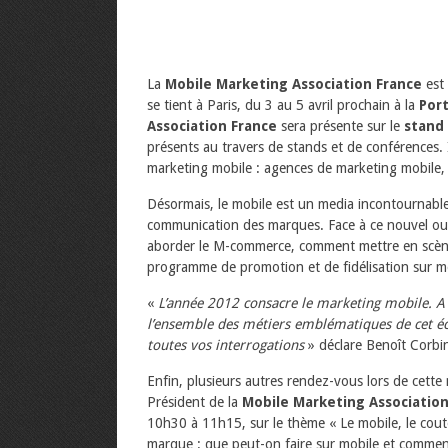
La
Mobile Marketing Association France
est 
se tient à Paris, du 3 au 5 avril prochain à la
Port
Association France
sera présente sur le
stand
présents au travers de stands et de conférences. I
marketing mobile : agences de marketing mobile,
Désormais, le mobile est un media incontournable
communication des marques. Face à ce nouvel out
aborder le M-commerce, comment mettre en scèn
programme de promotion et de fidélisation sur 
«
L’année 2012 consacre le marketing mobile. A 
l’ensemble des métiers emblématiques de cet é
toutes vos interrogations
» déclare Benoît Corbin
Enfin, plusieurs autres rendez-vous lors de cette
Président de la
Mobile Marketing Association
10h30 à 11h15, sur le thème « Le mobile, le cou
marque : que peut-on faire sur mobile et comment l