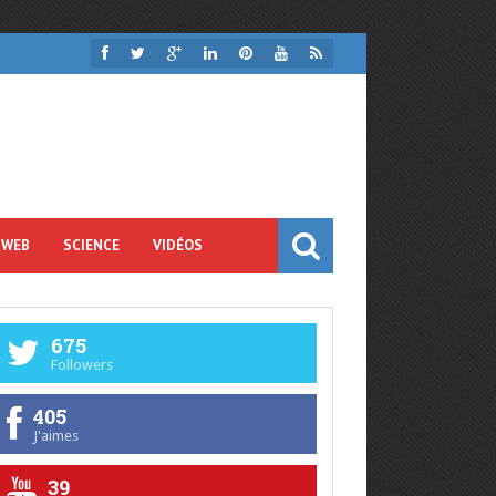
 WEB
SCIENCE
VIDÉOS
675
Followers
405
J'aimes
39