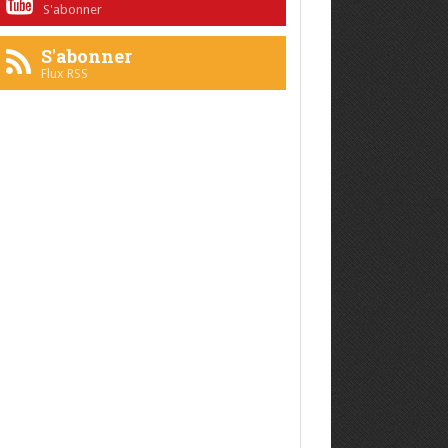
S'abonner
S'abonner
Flux RSS