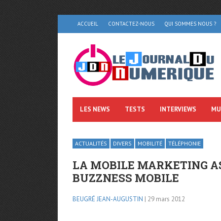
ACCUEIL
CONTACTEZ-NOUS
QUI SOMMES NOUS ?
LES NEWS
TESTS
INTERVIEWS
MU
ACTUALITÉS
DIVERS
MOBILITÉ
TÉLÉPHONIE
LA MOBILE MARKETING A
BUZZNESS MOBILE
BEUGRÉ JEAN-AUGUSTIN
| 29 mars 2012