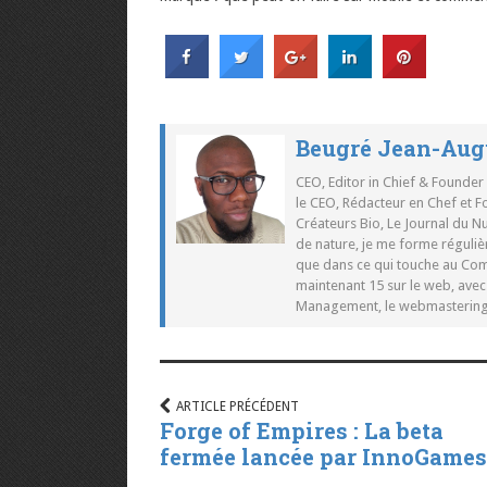
Beugré Jean-Aug
CEO, Editor in Chief & Founder
le CEO, Rédacteur en Chef et F
Créateurs Bio, Le Journal du 
de nature, je me forme réguliè
que dans ce qui touche au Co
maintenant 15 sur le web, ave
Management, le webmastering e
ARTICLE PRÉCÉDENT
Forge of Empires : La beta
fermée lancée par InnoGames 