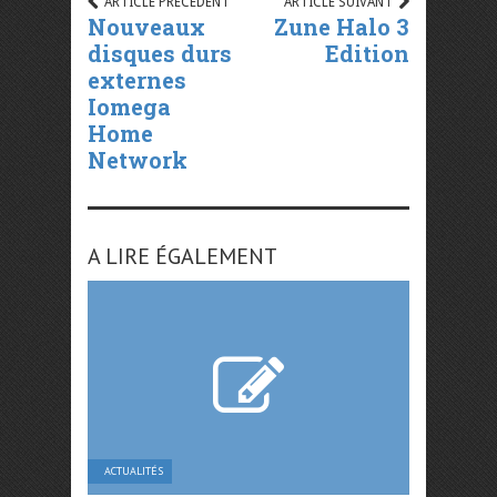
ARTICLE PRÉCÉDENT
ARTICLE SUIVANT
Nouveaux
Zune Halo 3
disques durs
Edition
externes
Iomega
Home
Network
A LIRE ÉGALEMENT
ACTUALITÉS