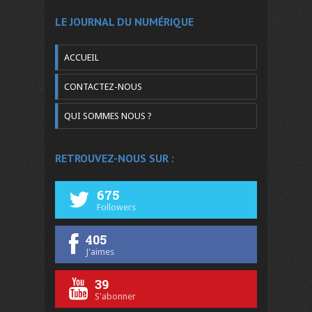
LE JOURNAL DU NUMÉRIQUE
ACCUEIL
CONTACTEZ-NOUS
QUI SOMMES NOUS ?
RETROUVEZ-NOUS SUR :
675
Followers
405
J'aimes
39
S'abonner