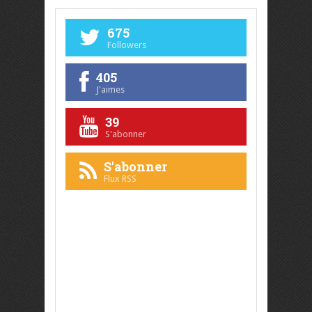
675
Followers
405
J'aimes
39
S'abonner
S'abonner
Flux RSS