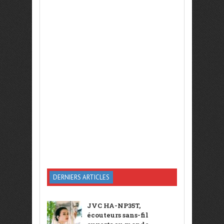
DERNIERS ARTICLES
JVC HA-NP35T,
écouteurs sans-fil