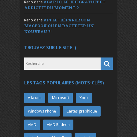
AGAR.IO, LE JEU GRATUIT ET
Reno
dans
ADDICTIF DU MOMENT ?
APPLE : RÉPARER SON
Reno
dans
MACBOOK OU EN RACHETER UN
NOUVEAU ?!
TROUVEZ SUR LE SITE :)
LES TAGS POPULAIRES (MOTS-CLÉS)
A la une
Microsoft
Xbox
Windows Phone
Cartes graphique
AMD
AMD Radeon