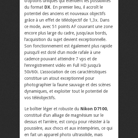
d’options uniques qui étendent les possibilités
du format
DX
. En premier lieu, il accroît le
potentiel des anciens et nouveaux objectifs
grâce à un effet de téléobjectif de 1,3x. Dans
ce mode, avec 51 points AF couvrant une zone
encore plus large du cadre, jusqu’aux bords,
l’acquisition du sujet devient exceptionnelle.
Son fonctionnement est également plus rapide
puisqu’il est doté d’un mode rafale à une
cadence pouvant atteindre 7 vps et de
l’enregistrement vidéo en Full HD jusqu’à
50i/60i. L’association de ces caractéristiques
constitue un atout exceptionnel pour
photographier la faune sauvage et des scènes
dynamiques, et exploiter tout le potentiel de
vos téléobjectifs.
Le boîtier léger et robuste du
Nikon D7100
,
constitué d’un alliage de magnésium sur le
dessus et l’arrière, est conçu pour résister à la
poussière, aux chocs et aux intempéries, ce qui
en fait un appareil photo ultrasolide, mais