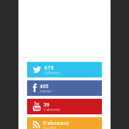
675
Followers
405
J'aimes
39
S'abonner
S'abonner
Flux RSS