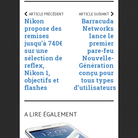
ARTICLE PRÉCÉDENT
ARTICLE SUIVANT
Nikon
Barracuda
propose des
Networks
remises
lance le
jusqu’à 740€
premier
sur une
pare-feu
sélection de
Nouvelle-
reflex,
Génération
Nikon 1,
conçu pour
objectifs et
tous types
flashes
d’utilisateurs
A LIRE ÉGALEMENT