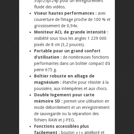
30p/25p/24p pour un enregistrement
fluide des vidéos.
Viseur hautes performances :
avec
couverture de l’image proche de 100 % et
grossissement de 0,94x.
Moniteur ACL de grande intensité :
visibilité sous tous les angles 1 229 000
pixels de 8 cm (3,2 pouces).
Portable pour un grand confort
d’utilisation :
de nombreuses fonctions
performantes dans un boîtier compact d’à
peine 675 g.
Boîtier robuste en alliage de
magnésium :
étanche pour résister à la
poussière, aux intempéries et aux chocs.
Double logement pour carte
mémoire SD :
permet une utilisation en
mode débordement et un enregistrement
de sauvegarde ou la séparation des
fichiers RAW et J-PEG.
Fonctions accessibles plus
facilement :
bouton « i » amélioré et