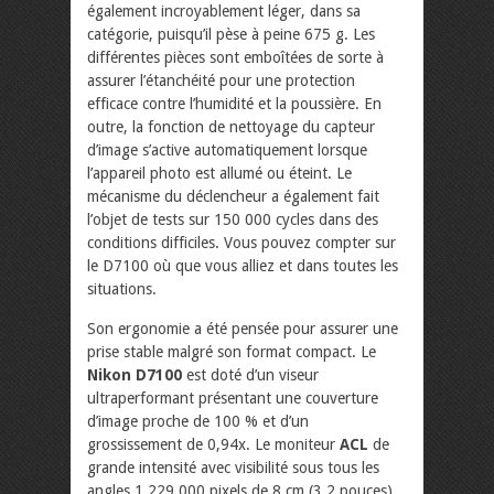
également incroyablement léger, dans sa
catégorie, puisqu’il pèse à peine 675 g. Les
différentes pièces sont emboîtées de sorte à
assurer l’étanchéité pour une protection
efficace contre l’humidité et la poussière. En
outre, la fonction de nettoyage du capteur
d’image s’active automatiquement lorsque
l’appareil photo est allumé ou éteint. Le
mécanisme du déclencheur a également fait
l’objet de tests sur 150 000 cycles dans des
conditions difficiles. Vous pouvez compter sur
le D7100 où que vous alliez et dans toutes les
situations.
Son ergonomie a été pensée pour assurer une
prise stable malgré son format compact. Le
Nikon D7100
est doté d’un viseur
ultraperformant présentant une couverture
d’image proche de 100 % et d’un
grossissement de 0,94x. Le moniteur
ACL
de
grande intensité avec visibilité sous tous les
angles 1 229 000 pixels de 8 cm (3,2 pouces)