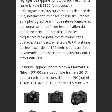
réglages de l’appareil photo lorsqu’il est monté
sur le
Nikon D7100
. Vous pouvez
préprogrammer plusieurs scénarios de prise de
vue, notamment les prises de vue simultanées
et la photographie en mode intervallomètre, et
personnaliser la durée de temporisation du
déclenchement. Cet appareil utilise les
fréquences radio pour communiquer sans
obstacle. Ainsi, deux émetteurs
WR-1
ont une
portée maximale de 120 mètres pouvant être
augmentée par l’association de plusieurs
WR-1
et/ou
WR-R10
.
Le nouvel appareil photo reflex au format
DX
,
Nikon D7100
sera disponible fin mars 2013
pour un prix public conseillé de 1149€ (nu) et
1349€ TTC
avec le 18-105mm F4.5-5.6G VR.