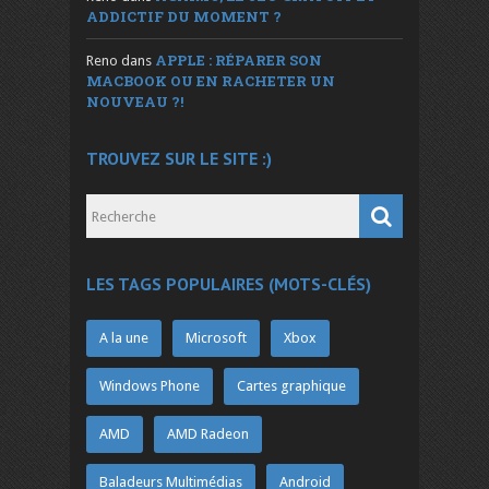
ADDICTIF DU MOMENT ?
APPLE : RÉPARER SON
Reno
dans
MACBOOK OU EN RACHETER UN
NOUVEAU ?!
TROUVEZ SUR LE SITE :)
LES TAGS POPULAIRES (MOTS-CLÉS)
A la une
Microsoft
Xbox
Windows Phone
Cartes graphique
AMD
AMD Radeon
Baladeurs Multimédias
Android