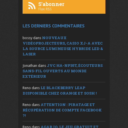
S'abonner
Flux RSS
LES DERNIERS COMMENTAIRES
NOUVEAUX
bossy
dans
VIDÉOPROJECTEURS, CASIO XJ-A AVEC
LA SOURCE LUMINEUSE HYBRIDE LED &
LASER
JVC HA-NP35T, ÉCOUTEURS
Jonathan
dans
SANS-FIL OUVERTS AU MONDE
EXTÉRIEUR
LE BLACKBERRY LEAP
Reno
dans
DISPONIBLE CHEZ ORANGE ET SOSH !
ATTENTION : PIRATAGE ET
Reno
dans
RÉCUPÉRATION DE COMPTE FACEBOOK
?!
AGAR.IO, LE JEU GRATUIT ET
Reno
dans