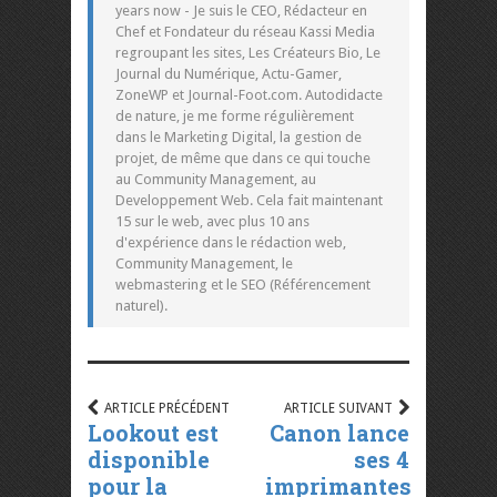
years now - Je suis le CEO, Rédacteur en
Chef et Fondateur du réseau Kassi Media
regroupant les sites, Les Créateurs Bio, Le
Journal du Numérique, Actu-Gamer,
ZoneWP et Journal-Foot.com. Autodidacte
de nature, je me forme régulièrement
dans le Marketing Digital, la gestion de
projet, de même que dans ce qui touche
au Community Management, au
Developpement Web. Cela fait maintenant
15 sur le web, avec plus 10 ans
d'expérience dans le rédaction web,
Community Management, le
webmastering et le SEO (Référencement
naturel).
ARTICLE PRÉCÉDENT
ARTICLE SUIVANT
Lookout est
Canon lance
disponible
ses 4
pour la
imprimantes