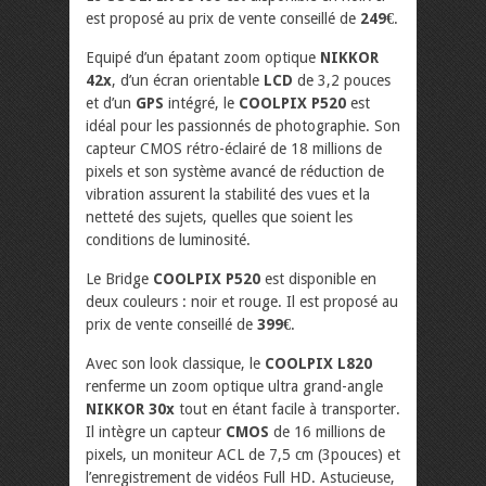
est proposé au prix de vente conseillé de
249€
.
Equipé d’un épatant zoom optique
NIKKOR
42x
, d’un écran orientable
LCD
de 3,2 pouces
et d’un
GPS
intégré, le
COOLPIX P520
est
idéal pour les passionnés de photographie. Son
capteur CMOS rétro-éclairé de 18 millions de
pixels et son système avancé de réduction de
vibration assurent la stabilité des vues et la
netteté des sujets, quelles que soient les
conditions de luminosité.
Le Bridge
COOLPIX P520
est disponible en
deux couleurs : noir et rouge. Il est proposé au
prix de vente conseillé de
399€
.
Avec son look classique, le
COOLPIX L820
renferme un zoom optique ultra grand-angle
NIKKOR 30x
tout en étant facile à transporter.
Il intègre un capteur
CMOS
de 16 millions de
pixels, un moniteur ACL de 7,5 cm (3pouces) et
l’enregistrement de vidéos Full HD. Astucieuse,