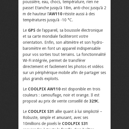
poussière, eau, chocs, température, rien ne
passe! Etanche jusqu’à 18m, anti-choc jusqu’à 2
m de hauteur l’
AW110
résiste aussi à des
températures jusqu’à -10 °C.
Le
GPS
de l’appareil, sa boussole électronique
et sa carte mondiale faciliteront votre
orientation. Enfin, son altimètre et son hydro-
baromètre en font un appareil indispensable
pour vos sorties tout terrains. La fonctionnalité
Wi-Fi intégrée, permet de transférer
directement et facilement les photos et vidéos
sur un périphérique mobile afin de partager ses
plus grands exploits.
Le
COOLPIX AW110
est disponible en trois
couleurs : camouflage, noir et orange. Il est
proposé au prix de vente conseillé de
329€
.
Le
COOLPIX S31
allie quant à lui simplicité –
Robuste, simple et amusant, avec ses
10millions de pixels le
COOLPIX S31