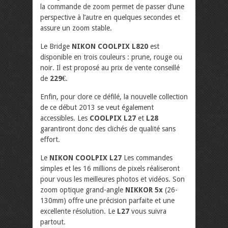
la commande de zoom permet de passer d’une
perspective à l’autre en quelques secondes et
assure un zoom stable.
Le Bridge
NIKON COOLPIX L820
est
disponible en trois couleurs : prune, rouge ou
noir. Il est proposé au prix de vente conseillé
de
229€
.
Enfin, pour clore ce défilé, la nouvelle collection
de ce début 2013 se veut également
accessibles. Les
COOLPIX L27
et
L28
garantiront donc des clichés de qualité sans
effort.
Le
NIKON COOLPIX L27
Les commandes
simples et les 16 millions de pixels réaliseront
pour vous les meilleures photos et vidéos. Son
zoom optique grand-angle
NIKKOR 5x
(26-
130mm) offre une précision parfaite et une
excellente résolution. Le
L27
vous suivra
partout.