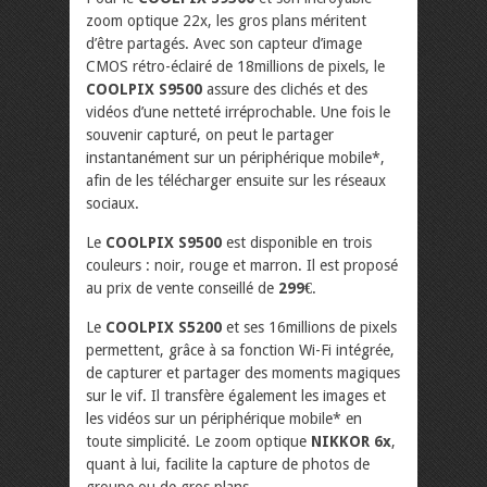
zoom optique 22x, les gros plans méritent
d’être partagés. Avec son capteur d’image
CMOS rétro-éclairé de 18millions de pixels, le
COOLPIX S9500
assure des clichés et des
vidéos d’une netteté irréprochable. Une fois le
souvenir capturé, on peut le partager
instantanément sur un périphérique mobile*,
afin de les télécharger ensuite sur les réseaux
sociaux.
Le
COOLPIX S9500
est disponible en trois
couleurs : noir, rouge et marron. Il est proposé
au prix de vente conseillé de
299€
.
Le
COOLPIX S5200
et ses 16millions de pixels
permettent, grâce à sa fonction Wi-Fi intégrée,
de capturer et partager des moments magiques
sur le vif. Il transfère également les images et
les vidéos sur un périphérique mobile* en
toute simplicité. Le zoom optique
NIKKOR 6x
,
quant à lui, facilite la capture de photos de
groupe ou de gros plans.