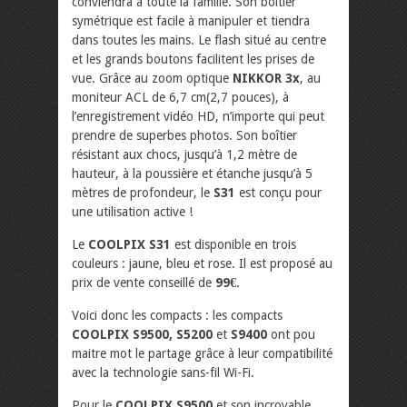
conviendra à toute la famille. Son boîtier
symétrique est facile à manipuler et tiendra
dans toutes les mains. Le flash situé au centre
et les grands boutons facilitent les prises de
vue. Grâce au zoom optique
NIKKOR 3x
, au
moniteur ACL de 6,7 cm(2,7 pouces), à
l’enregistrement vidéo HD, n’importe qui peut
prendre de superbes photos. Son boîtier
résistant aux chocs, jusqu’à 1,2 mètre de
hauteur, à la poussière et étanche jusqu’à 5
mètres de profondeur, le
S31
est conçu pour
une utilisation active !
Le
COOLPIX S31
est disponible en trois
couleurs : jaune, bleu et rose. Il est proposé au
prix de vente conseillé de
99€
.
Voici donc les compacts : les compacts
COOLPIX S9500, S5200
et
S9400
ont pou
maitre mot le partage grâce à leur compatibilité
avec la technologie sans-fil Wi-Fi.
Pour le
COOLPIX S9500
et son incroyable