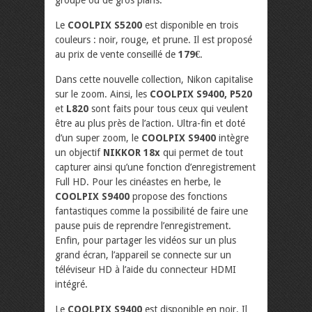
Le
COOLPIX S5200
est disponible en trois
couleurs : noir, rouge, et prune. Il est proposé
au prix de vente conseillé de
179€
.
Dans cette nouvelle collection, Nikon capitalise
sur le zoom. Ainsi, les
COOLPIX S9400, P520
et
L820
sont faits pour tous ceux qui veulent
être au plus près de l’action. Ultra-fin et doté
d’un super zoom, le
COOLPIX S9400
intègre
un objectif
NIKKOR 18x
qui permet de tout
capturer ainsi qu’une fonction d’enregistrement
Full HD. Pour les cinéastes en herbe, le
COOLPIX S9400
propose des fonctions
fantastiques comme la possibilité de faire une
pause puis de reprendre l’enregistrement.
Enfin, pour partager les vidéos sur un plus
grand écran, l’appareil se connecte sur un
téléviseur HD à l’aide du connecteur HDMI
intégré.
Le
COOLPIX S9400
est disponible en noir. Il