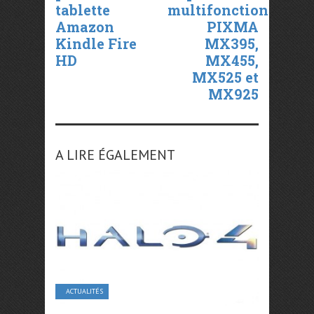
tablette
multifonctions
Amazon
PIXMA
Kindle Fire
MX395,
HD
MX455,
MX525 et
MX925
A LIRE ÉGALEMENT
ACTUALITÉS