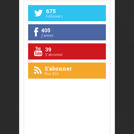
675
Followers
405
J'aimes
39
S'abonner
S'abonner
Flux RSS