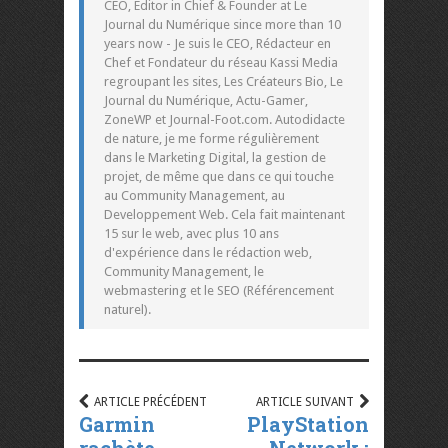
CEO, Editor in Chief & Founder at Le
Journal du Numérique since more than 10
years now - Je suis le CEO, Rédacteur en
Chef et Fondateur du réseau Kassi Media
regroupant les sites, Les Créateurs Bio, Le
Journal du Numérique, Actu-Gamer,
ZoneWP et Journal-Foot.com. Autodidacte
de nature, je me forme régulièrement
dans le Marketing Digital, la gestion de
projet, de même que dans ce qui touche
au Community Management, au
Developpement Web. Cela fait maintenant
15 sur le web, avec plus 10 ans
d'expérience dans le rédaction web,
Community Management, le
webmastering et le SEO (Référencement
naturel).
ARTICLE PRÉCÉDENT
ARTICLE SUIVANT
Garmin
PlayStation
rachète
Network :