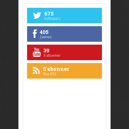
675
Followers
405
J'aimes
39
S'abonner
S'abonner
Flux RSS