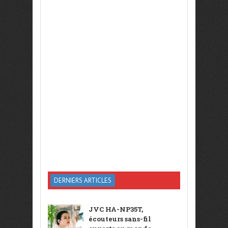
DERNIERS ARTICLES
JVC HA-NP35T,
écouteurs sans-fil