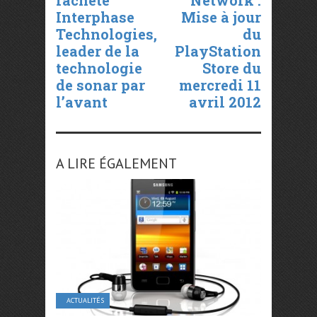
Interphase
Mise à jour
Technologies,
du
leader de la
PlayStation
technologie
Store du
de sonar par
mercredi 11
l’avant
avril 2012
A LIRE ÉGALEMENT
ACTUALITÉS