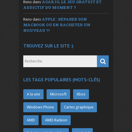
AGAR.IO, LE JEU GRATUIT ET
Reno
dans
ADDICTIF DU MOMENT ?
APPLE : RÉPARER SON
Reno
dans
MACBOOK OU EN RACHETER UN
NOUVEAU ?!
TROUVEZ SUR LE SITE :)
LES TAGS POPULAIRES (MOTS-CLÉS)
A la une
Microsoft
Xbox
Windows Phone
Cartes graphique
AMD
AMD Radeon