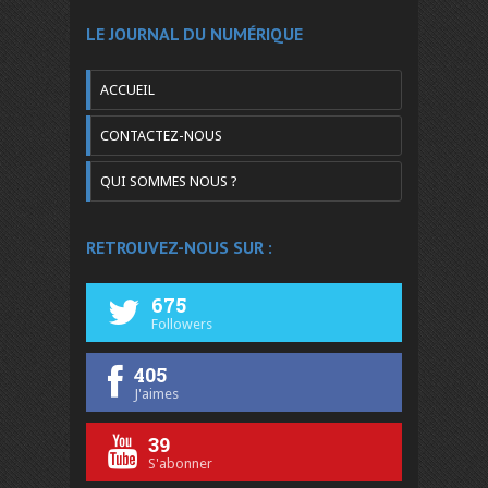
LE JOURNAL DU NUMÉRIQUE
ACCUEIL
CONTACTEZ-NOUS
QUI SOMMES NOUS ?
RETROUVEZ-NOUS SUR :
675
Followers
405
J'aimes
39
S'abonner