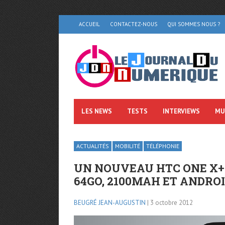
ACCUEIL
CONTACTEZ-NOUS
QUI SOMMES NOUS ?
LES NEWS
TESTS
INTERVIEWS
MU
ACTUALITÉS
MOBILITÉ
TÉLÉPHONIE
UN NOUVEAU HTC ONE X+ 
64GO, 2100MAH ET ANDROID
BEUGRÉ JEAN-AUGUSTIN
| 3 octobre 2012