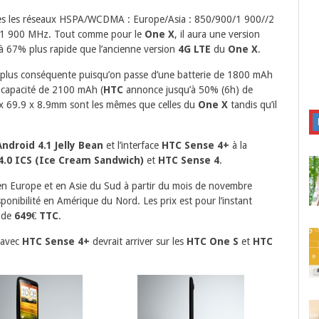
les les réseaux HSPA/WCDMA : Europe/Asia : 850/900/1 900//2
1 900 MHz. Tout comme pour le
One X
, il aura une version
’à 67% plus rapide que l’ancienne version
4G LTE
du
One X
.
e plus conséquente puisqu’on passe d’une batterie de 1800 mAh
e capacité de 2100 mAh (
HTC
annonce jusqu’à 50% (6h) de
 x 69.9 x 8.9mm sont les mêmes que celles du
One X
tandis qu’il
ndroid 4.1 Jelly Bean
et l’interface
HTC Sense 4+
à la
4.0 ICS (Ice Cream Sandwich)
et
HTC Sense 4
.
 en Europe et en Asie du Sud à partir du mois de novembre
onibilité en Amérique du Nord. Les prix est pour l’instant
a de
649€ TTC
.
avec
HTC Sense 4+
devrait arriver sur les
HTC One S
et
HTC