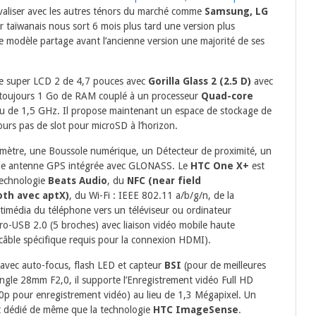
ivaliser avec les autres ténors du marché comme
Samsung, LG
r taïwanais nous sort 6 mois plus tard une version plus
 modèle partage avant l’ancienne version une majorité de ses
ile super LCD 2 de 4,7 pouces avec
Gorilla Glass 2 (2.5 D)
avec
 toujours 1 Go de RAM couplé à un processeur
Quad-core
u de 1,5 GHz. Il propose maintenant un espace de stockage de
urs pas de slot pour microSD à l’horizon.
omètre, une Boussole numérique, un Détecteur de proximité, un
une antenne GPS intégrée avec GLONASS. Le
HTC One X+
est
technologie
Beats Audio
, du
NFC (near field
oth avec aptX)
, du Wi-Fi : IEEE 802.11 a/b/g/n, de la
timédia du téléphone vers un téléviseur ou ordinateur
cro-USB 2.0 (5 broches) avec liaison vidéo mobile haute
âble spécifique requis pour la connexion HDMI).
avec auto-focus, flash LED et capteur
BSI
(pour de meilleures
angle 28mm F2,0, il supporte l’Enregistrement vidéo Full HD
0p pour enregistrement vidéo) au lieu de 1,3 Mégapixel. Un
nt dédié de même que la technologie
HTC ImageSense
.