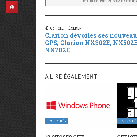
Management, le webmastering e
ARTICLE PRÉCÉDENT
Clarion dévoiles ses nouvea
GPS, Clarion NX302E, NX502E
NX702E
A LIRE ÉGALEMENT
ACTUALITÉS
ACTUALITÉ