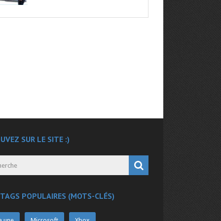
UVEZ SUR LE SITE :)
 TAGS POPULAIRES (MOTS-CLÉS)
a une
Microsoft
Xbox