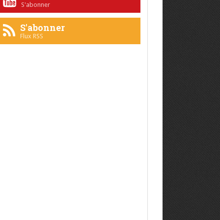
S'abonner
S'abonner
Flux RSS