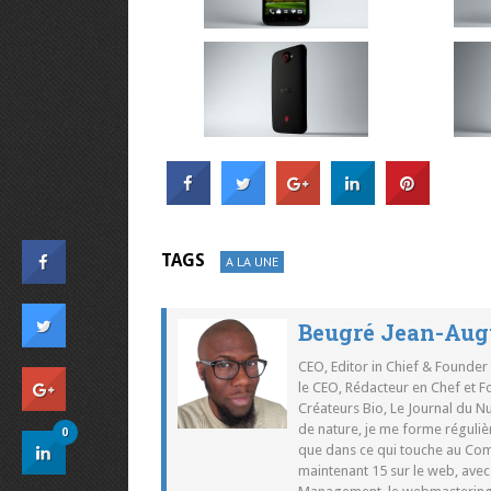
TAGS
A LA UNE
Beugré Jean-Aug
CEO, Editor in Chief & Founder
le CEO, Rédacteur en Chef et F
Créateurs Bio, Le Journal du 
de nature, je me forme réguliè
0
que dans ce qui touche au Co
maintenant 15 sur le web, ave