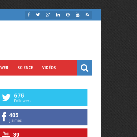
 WEB
SCIENCE
VIDÉOS
675
Followers
405
J'aimes
39