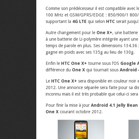
Comme son prédécesseur il est compatible avec 
100 MHz et GSM/GPRS/EDGE : 850/900/1 800/
supportant la
4G LTE
qui selon
HTC
serait jusqu
Autre changement pour le
One X+
, une batteri
à une batterie de Li-polymère intégrée ayant un
temps de parole en plus. Ses dimensions 134.36
gagne en poids avec ses 135g au lieu de 130g.
Enfin le
HTC One X+
tourne sous l’OS
Google A
différence du
One X
qui tournait sous
Android 
Le
HTC One X+
sera disponible en couleur noir
2012. Une annonce séparée sera faite pour sa disp
inconnu mais il est très probable que celui-ci ser
Pour finir la mise à jour
Android 4.1 Jelly Bean
One X
courant octobre 2012.