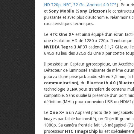
HD 720p, NFC, 32 Go, Android 4.0 ICS
). Pour r
et
Sony Mobile (Sony Ericsson)
le constructeu
puissante et avec plus d’autonomie. Néanmoins ce
caractéristiques techniques.
Le
HTC One X+
est ainsi équipé d’un écran tact
une résolution HD de 1280 x 720p. Il embarque
NVIDIA Tegra 3 AP37
cadencé à 1,7 GHz au lie
64Go au lieu des 32Go du One X par contre toujo
Il possède un Capteur gyroscopique, un Accélér
Détecteur de luminosité ambiante de même qu’
pourvu d’une prise jack audio-stéréo 3,5 mm, la 
communication)
, du
Bluetooth 4.0 (Blueto
technologie
DLNA
pour transfert de contenu mul
compatible. Sans oublié la présence d’un port mi
définition (MHL) pour connexion USB ou HDMI (c
Le
One X+
a un Appareil photo de 8 mégapixels 
images par faible luminosité), un Objectif grand 
1080p. Sa caméra frontale fait 1,6 mégapixel (72
processeur
HTC ImageChip
lui est spécialeme