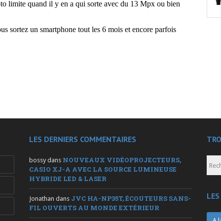
LES DERNIERS COMMENTAIRES
TRO
NOUVEAUX VIDÉOPROJECTEURS,
bossy
dans
CASIO XJ-A AVEC LA SOURCE LUMINEUSE
HYBRIDE LED & LASER
LES
JVC HA-NP35T, ÉCOUTEURS SANS-
Jonathan
dans
FIL OUVERTS AU MONDE EXTÉRIEUR
A l