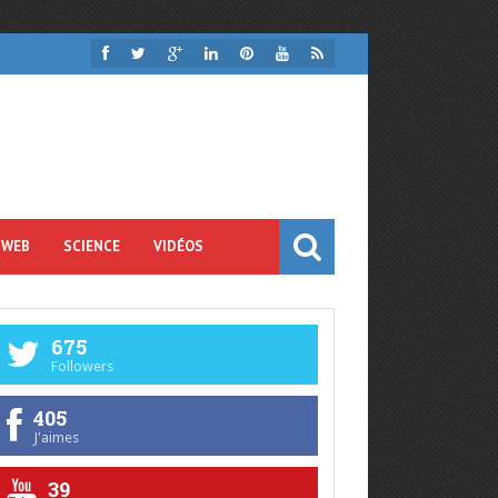
 WEB
SCIENCE
VIDÉOS
675
Followers
405
J'aimes
39