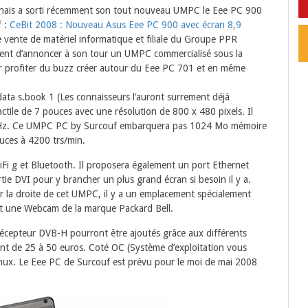
wanais a sorti récemment son tout nouveau UMPC le Eee PC 900
f :
CeBit 2008 : Nouveau Asus Eee PC 900 avec écran 8,9
de vente de matériel informatique et filiale du Groupe PPR
ient d’annoncer à son tour un UMPC commercialisé sous la
 profiter du buzz créer autour du Eee PC 701 et en même
ata s.book 1 (Les connaisseurs l’auront surrement déjà
tile de 7 pouces avec une résolution de 800 x 480 pixels. Il
 GHz. Ce UMPC PC by Surcouf embarquera pas 1024 Mo mémoire
ces à 4200 trs/min.
 WiFi g et Bluetooth. Il proposera également un port Ethernet
ie DVI pour y brancher un plus grand écran si besoin il y a.
r la droite de cet UMPC, il y a un emplacement spécialement
t une Webcam de la marque Packard Bell.
 récepteur DVB-H pourront être ajoutés grâce aux différents
ant de 25 à 50 euros. Coté OC (Système d’exploitation vous
nux. Le Eee PC de Surcouf est prévu pour le moi de mai 2008