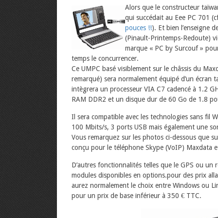
Alors que le constructeur taï
qui succédait au Eee PC 701 (c
pouces !!
). Et bien l’enseigne 
(Pinault-Printemps-Redoute) v
marque « PC by Surcouf » pour
temps le concurrencer.
Ce UMPC basé visiblement sur le châssis du Maxd
remarqué) sera normalement équipé d’un écran tac
intègrera un processeur VIA C7 cadencé à 1.2
RAM DDR2 et un disque dur de 60 Go de 1.8 pou
Il sera compatible avec les technologies sans fil
100 Mbits/s, 3 ports USB mais également une sort
Vous remarquez sur les photos ci-dessous que su
conçu pour le téléphone Skype (VoIP) Maxdata e
D’autres fonctionnalités telles que le GPS ou un
modules disponibles en options.pour des prix all
aurez normalement le choix entre Windows ou Li
pour un prix de base inférieur à 350 € TTC.