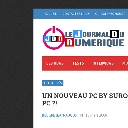
ACCUEIL
CONTACTEZ-NOUS
QUI SOMMES NOUS ?
LES NEWS
TESTS
INTERVIEWS
MU
ACTUALITÉS
UN NOUVEAU PC BY SURC
PC ?!
BEUGRÉ JEAN-AUGUSTIN
| 15 mars 2008