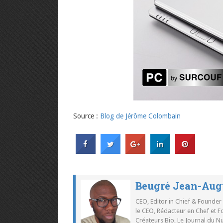
Source :
Blog de Jérôme Colombain
Beugré Jean-Aug
CEO, Editor in Chief & Founder
le CEO, Rédacteur en Chef et F
Créateurs Bio, Le Journal du 