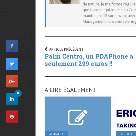
de nature, je me forme réguliè
que dans ce qui touche au Co
maintenant 15 sur le web, ave
Management, le webmastering e
ARTICLE PRÉCÉDENT
Palm Centro, un PDAPhone à
seulement 299 euros !!
A LIRE ÉGALEMENT
0
ACTUALITÉS
ACTUALITÉ