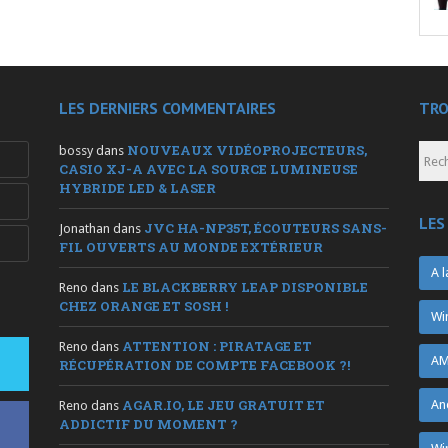
LES DERNIERS COMMENTAIRES
TRO
NOUVEAUX VIDÉOPROJECTEURS,
bossy
dans
CASIO XJ-A AVEC LA SOURCE LUMINEUSE
HYBRIDE LED & LASER
LES
JVC HA-NP35T, ÉCOUTEURS SANS-
Jonathan
dans
FIL OUVERTS AU MONDE EXTÉRIEUR
A l
LE BLACKBERRY LEAP DISPONIBLE
Reno
dans
CHEZ ORANGE ET SOSH !
Wi
ATTENTION : PIRATAGE ET
Reno
dans
AM
RÉCUPÉRATION DE COMPTE FACEBOOK ?!
AGAR.IO, LE JEU GRATUIT ET
An
Reno
dans
ADDICTIF DU MOMENT ?