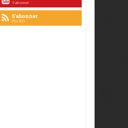
S'abonner
S'abonner
Flux RSS