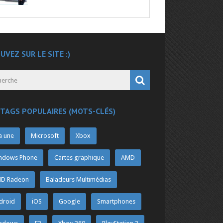
UVEZ SUR LE SITE :)
 TAGS POPULAIRES (MOTS-CLÉS)
a une
Microsoft
Xbox
ndows Phone
Cartes graphique
AMD
D Radeon
Baladeurs Multimédias
droid
iOS
Google
Smartphones