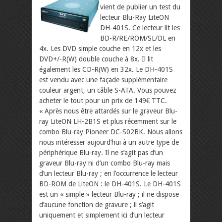
vient de publier un test du
lecteur Blu-Ray LiteON
DH-401S. Ce lecteur lit les
BD-R/RE/ROM/SL/DL en
4x. Les DVD simple couche en 12x et les
DVD+/-R(W) double couche à 8x. Il lit
également les CD-R(W) en 32x. Le DH-401S
est vendu avec une façade supplémentaire
couleur argent, un câble S-ATA. Vous pouvez
acheter le tout pour un prix de 149€ TTC.
« Après nous être attardés sur le graveur Blu-
ray LiteON LH-2B1S et plus récemment sur le
combo Blu-ray Pioneer DC-S02BK. Nous allons
nous intéresser aujourd’hui à un autre type de
périphérique Blu-ray. Il ne s’agit pas d’un
graveur Blu-ray ni d’un combo Blu-ray mais
d’un lecteur Blu-ray ; en l’occurrence le lecteur
BD-ROM de LiteON : le DH-401S. Le DH-401S
est un « simple » lecteur Blu-ray ; il ne dispose
d’aucune fonction de gravure ; il s’agit
uniquement et simplement ici d’un lecteur