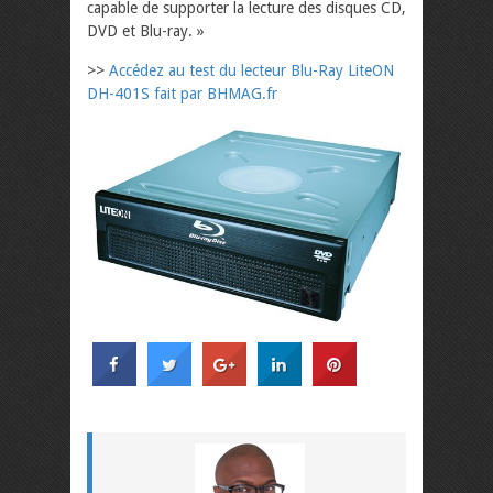
capable de supporter la lecture des disques CD,
DVD et Blu-ray. »
>>
Accédez au test du lecteur Blu-Ray LiteON
DH-401S fait par BHMAG.fr