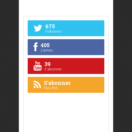
675
Followers
405
J'aimes
39
S'abonner
S'abonner
Flux RSS