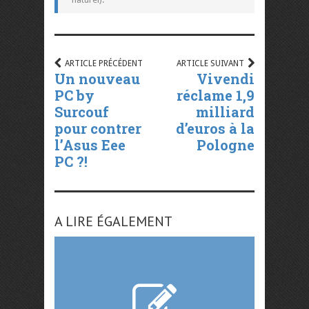
ARTICLE PRÉCÉDENT
ARTICLE SUIVANT
Un nouveau
Vivendi
PC by
réclame 1,9
Surcouf
milliard
pour contrer
d’euros à la
l’Asus Eee
Pologne
PC ?!
A LIRE ÉGALEMENT