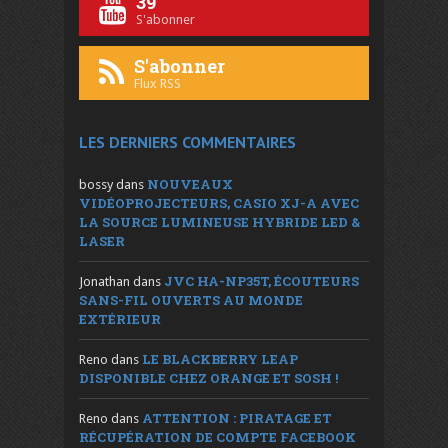
39
S'abonner
S'abonner
Flux RSS
LES DERNIERS COMMENTAIRES
NOUVEAUX
bossy
dans
VIDÉOPROJECTEURS, CASIO XJ-A AVEC
LA SOURCE LUMINEUSE HYBRIDE LED &
LASER
JVC HA-NP35T, ÉCOUTEURS
Jonathan
dans
SANS-FIL OUVERTS AU MONDE
EXTÉRIEUR
LE BLACKBERRY LEAP
Reno
dans
DISPONIBLE CHEZ ORANGE ET SOSH !
ATTENTION : PIRATAGE ET
Reno
dans
RÉCUPÉRATION DE COMPTE FACEBOOK