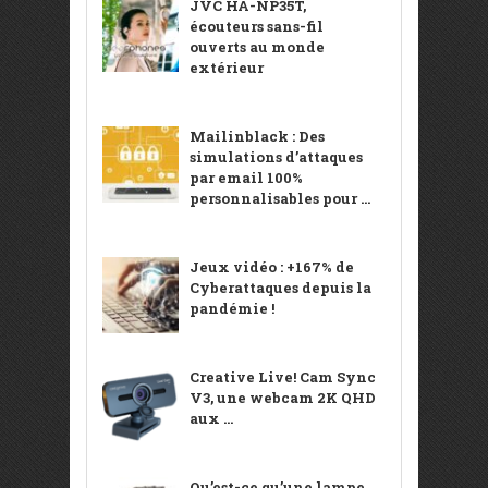
JVC HA-NP35T,
écouteurs sans-fil
ouverts au monde
extérieur
Mailinblack : Des
simulations d’attaques
par email 100%
personnalisables pour ...
Jeux vidéo : +167% de
Cyberattaques depuis la
pandémie !
Creative Live! Cam Sync
V3, une webcam 2K QHD
aux ...
Qu’est-ce qu’une lampe