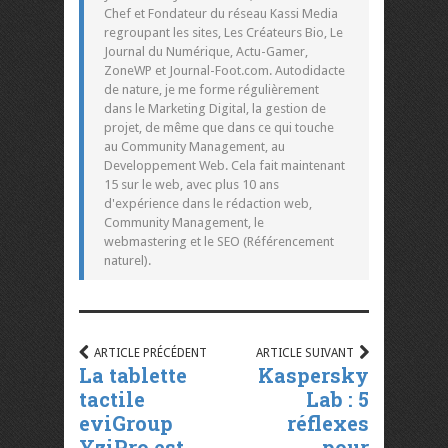
Chef et Fondateur du réseau Kassi Media
regroupant les sites, Les Créateurs Bio, Le
Journal du Numérique, Actu-Gamer,
ZoneWP et Journal-Foot.com. Autodidacte
de nature, je me forme régulièrement
dans le Marketing Digital, la gestion de
projet, de même que dans ce qui touche
au Community Management, au
Developpement Web. Cela fait maintenant
15 sur le web, avec plus 10 ans
d'expérience dans le rédaction web,
Community Management, le
webmastering et le SEO (Référencement
naturel).
ARTICLE PRÉCÉDENT
ARTICLE SUIVANT
La tablette
Kaspersky
tactile
Lab : 5
eviGroup
réflexes
YziPro est
pour