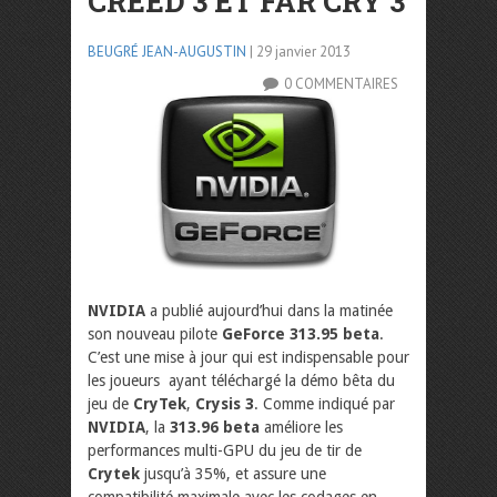
CREED 3 ET FAR CRY 3
BEUGRÉ JEAN-AUGUSTIN
| 29 janvier 2013
0 COMMENTAIRES
NVIDIA
a publié aujourd’hui dans la matinée
son nouveau pilote
GeForce 313.95 beta
.
C’est une mise à jour qui est indispensable pour
les joueurs ayant téléchargé la démo bêta du
jeu de
CryTek
,
Crysis 3
. Comme indiqué par
NVIDIA
, la
313.96 beta
améliore les
performances multi-GPU du jeu de tir de
Crytek
jusqu’à 35%, et assure une
compatibilité maximale avec les codages en