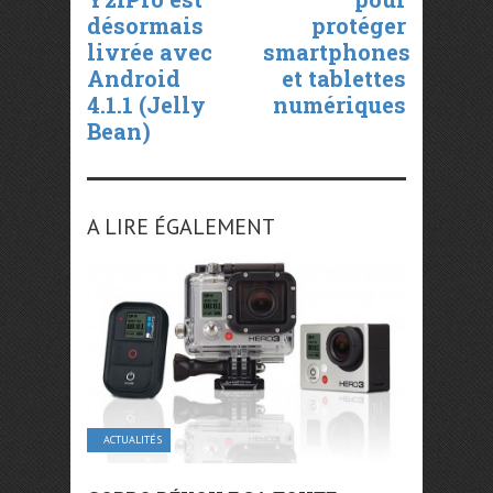
désormais
protéger
livrée avec
smartphones
Android
et tablettes
4.1.1 (Jelly
numériques
Bean)
A LIRE ÉGALEMENT
ACTUALITÉS