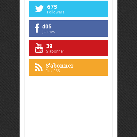
675
Followers
405
J'aimes
39
S'abonner
S'abonner
Flux RSS