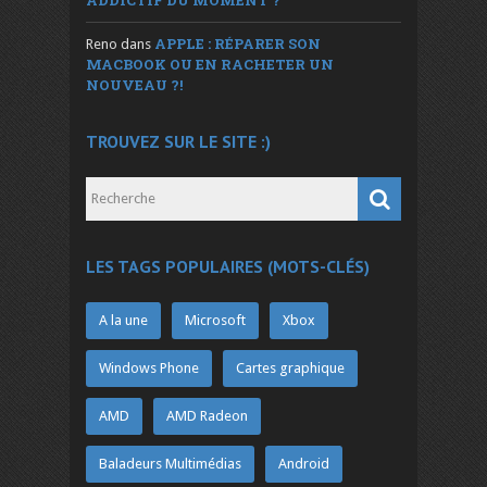
APPLE : RÉPARER SON
Reno
dans
MACBOOK OU EN RACHETER UN
NOUVEAU ?!
TROUVEZ SUR LE SITE :)
LES TAGS POPULAIRES (MOTS-CLÉS)
A la une
Microsoft
Xbox
Windows Phone
Cartes graphique
AMD
AMD Radeon
Baladeurs Multimédias
Android