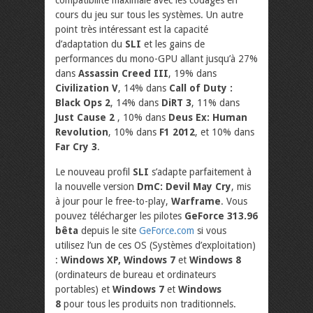
cours du jeu sur tous les systèmes. Un autre
point très intéressant est la capacité
d’adaptation du
SLI
et les gains de
performances du mono-GPU allant jusqu’à 27%
dans
Assassin Creed III
, 19% dans
Civilization V
, 14% dans
Call of Duty :
Black Ops 2
, 14% dans
DiRT 3
, 11% dans
Just Cause 2
, 10% dans
Deus Ex: Human
Revolution
, 10% dans
F1 2012
, et 10% dans
Far Cry 3
.
Le nouveau profil
SLI
s’adapte parfaitement à
la nouvelle version
DmC: Devil May Cry
, mis
à jour pour le free-to-play,
Warframe
. Vous
pouvez télécharger les pilotes
GeForce 313.96
bêta
depuis le site
GeForce.com
si vous
utilisez l’un de ces OS (Systèmes d’exploitation)
:
Windows XP, Windows 7
et
Windows 8
(ordinateurs de bureau et ordinateurs
portables) et
Windows 7
et
Windows
8
pour tous les produits non traditionnels.