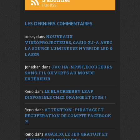
Flux RSS
LES DERNIERS COMMENTAIRES
NOUVEAUX
bossy
dans
VIDÉOPROJECTEURS, CASIO XJ-A AVEC
LA SOURCE LUMINEUSE HYBRIDE LED &
LASER
JVC HA-NP35T, ÉCOUTEURS
Jonathan
dans
SANS-FIL OUVERTS AU MONDE
EXTÉRIEUR
LE BLACKBERRY LEAP
Reno
dans
DISPONIBLE CHEZ ORANGE ET SOSH !
ATTENTION : PIRATAGE ET
Reno
dans
RÉCUPÉRATION DE COMPTE FACEBOOK
?!
AGAR.IO, LE JEU GRATUIT ET
Reno
dans
ADDICTIF DU MOMENT ?