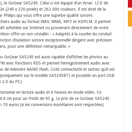
), le GoGear SA5245. Celui-ci est équipé d’un écran LCD de
A (240 x 320 pixels) et 262 000 couleurs. Il est doté de la
r Philips qui vous offre une superbe qualité sonore.
fichiers audio au format WAV, WMA, MP3 et ADPCM. Il permet
V achetées sur Internet ou provenant directement de votre
ition offre un son cristallin : « Adaptés à la courbe du conduit
ction d’isolation sonore exceptionnelle dirigent avec précision
ans, pour une définition remarquable. »
ilips GoGear SA5245 est aussi capable d’afficher les photos au
FM avec fonctions RDS et permet l’enregistrement audio avec
de mémoire NAND Flash. Coté connectivité et sachez qu’il est
th (uniquement sur le modèle SA5245BT) et possède un port USB
B 2.0 du PC)
autonomie en lecture audio et 6 heures en mode vidéo. Ce
.6 cm pour un Poids de 95 g. Le prix de ce GoGear SA5245
on 70 euros (si les conversions monétaires sont respectées)