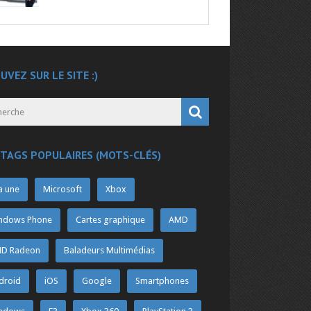
UVEZ SUR LE SITE :)
 TAGS POPULAIRES (MOTS-CLÉS)
a une
Microsoft
Xbox
ndows Phone
Cartes graphique
AMD
D Radeon
Baladeurs Multimédias
droid
iOS
Google
Smartphones