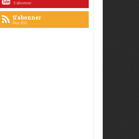
S'abonner
S'abonner
Flux RSS