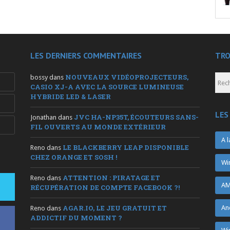
LES DERNIERS COMMENTAIRES
TRO
NOUVEAUX VIDÉOPROJECTEURS,
bossy
dans
CASIO XJ-A AVEC LA SOURCE LUMINEUSE
HYBRIDE LED & LASER
LES
JVC HA-NP35T, ÉCOUTEURS SANS-
Jonathan
dans
FIL OUVERTS AU MONDE EXTÉRIEUR
A l
LE BLACKBERRY LEAP DISPONIBLE
Reno
dans
CHEZ ORANGE ET SOSH !
Wi
ATTENTION : PIRATAGE ET
Reno
dans
AM
RÉCUPÉRATION DE COMPTE FACEBOOK ?!
AGAR.IO, LE JEU GRATUIT ET
An
Reno
dans
ADDICTIF DU MOMENT ?