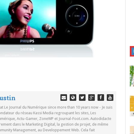
ustin
 at Le Journal du Numérique since more than 10 years now - Je suis
ondateur du réseau Kassi Media regroupant les sites, Les
Numérique, Actu-Gamer, ZoneWP et Journal-Foot.com. Autodidacte
rement dans le Marketing Digital, la gestion de projet, de même
mmunity Management, au Developpement Web. Cela fait