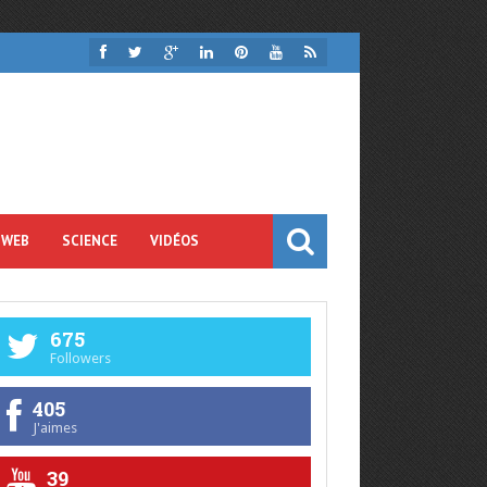
 WEB
SCIENCE
VIDÉOS
675
Followers
405
J'aimes
39