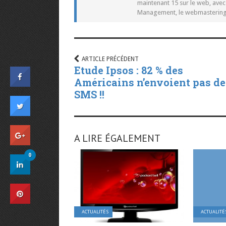
maintenant 15 sur le web, ave
Management, le webmastering e
ARTICLE PRÉCÉDENT
Etude Ipsos : 82 % des
Américains n’envoient pas de
SMS !!
A LIRE ÉGALEMENT
0
ACTUALITÉS
ACTUALITÉ