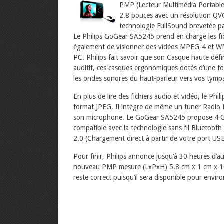
PMP (Lecteur Multimédia Portable
2.8 pouces avec un résolution QVG
technologie FullSound brevetée pa
Le Philips GoGear SA5245 prend en charge les 
également de visionner des vidéos MPEG-4 et WM
PC. Philips fait savoir que son Casque haute défin
auditif, ces casques ergonomiques dotés d’une fon
les ondes sonores du haut-parleur vers vos tymp
En plus de lire des fichiers audio et vidéo, le Ph
format JPEG. Il intègre de même un tuner Radio 
son microphone. Le GoGear SA5245 propose 4 Go 
compatible avec la technologie sans fil Bluetoo
2.0 (Chargement direct à partir de votre port US
Pour finir, Philips annonce jusqu’à 30 heures d’
nouveau PMP mesure (LxPxH) 5.8 cm x 1 cm x 10
reste correct puisqu’il sera disponible pour envir