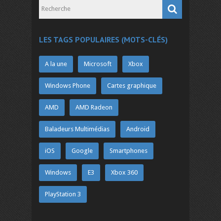
LES TAGS POPULAIRES (MOTS-CLÉS)
A la une
Microsoft
Xbox
Windows Phone
Cartes graphique
AMD
AMD Radeon
Baladeurs Multimédias
Android
iOS
Google
Smartphones
Windows
E3
Xbox 360
PlayStation 3