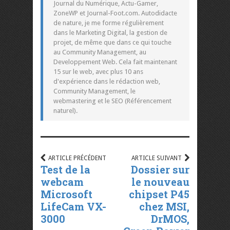
Journal du Numérique, Actu-Gamer,
ZoneWP et Journal-Foot.com. Autodidacte
de nature, je me forme régulièrement
dans le Marketing Digital, la gestion de
projet, de même que dans ce qui touche
au Community Management, au
Developpement Web. Cela fait maintenant
15 sur le web, avec plus 10 ans
d'expérience dans le rédaction web,
Community Management, le
webmastering et le SEO (Référencement
naturel).
ARTICLE PRÉCÉDENT
ARTICLE SUIVANT
Test de la
Dossier sur
webcam
le nouveau
Microsoft
chipset P45
LifeCam VX-
chez MSI,
3000
DrMOS,