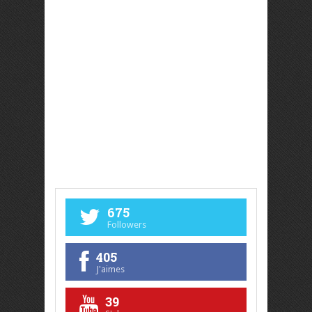
675
Followers
405
J'aimes
39