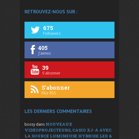
RETROUVEZ-NOUS SUR :
675
Followers
405
J'aimes
39
S'abonner
S'abonner
Flux RSS
LES DERNIERS COMMENTAIRES
NOUVEAUX
bossy
dans
VIDÉOPROJECTEURS, CASIO XJ-A AVEC
LA SOURCE LUMINEUSE HYBRIDE LED &