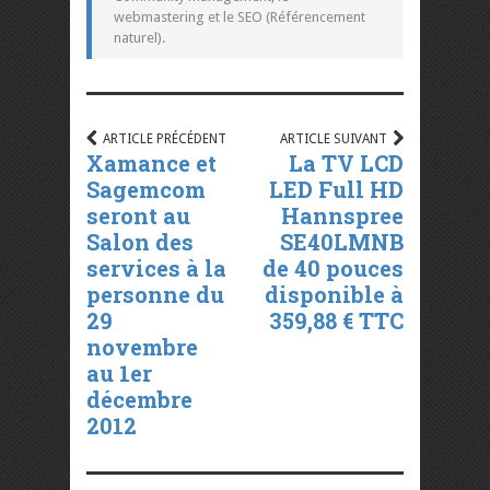
webmastering et le SEO (Référencement
naturel).
ARTICLE PRÉCÉDENT
ARTICLE SUIVANT
Xamance et
La TV LCD
Sagemcom
LED Full HD
seront au
Hannspree
Salon des
SE40LMNB
services à la
de 40 pouces
personne du
disponible à
29
359,88 € TTC
novembre
au 1er
décembre
2012