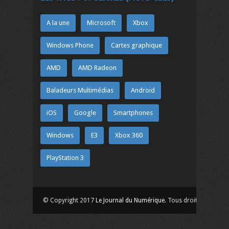
A la une
Microsoft
Xbox
Windows Phone
Cartes graphique
AMD
AMD Radeon
Baladeurs Multimédias
Android
iOS
Google
Smartphones
Windows
E3
Xbox 360
PlayStation 3
© Copyright 2017
Le Journal du Numérique
. Tous droits réservés.