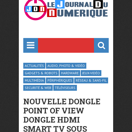
ACTUALITÉS
AUDIO, PHOTO & VIDÉO
GADGETS & ROBOTS
HARDWARE
JEUX-VIDÉO
MULTIMÉDIA
PÉRIPHÉRIQUES
RÉSEAU & SANS-FIL
SECURITÉ & WEB
TÉLÉVISEURS
NOUVELLE DONGLE
POINT OF VIEW
DONGLE HDMI
SMART TV SOUS