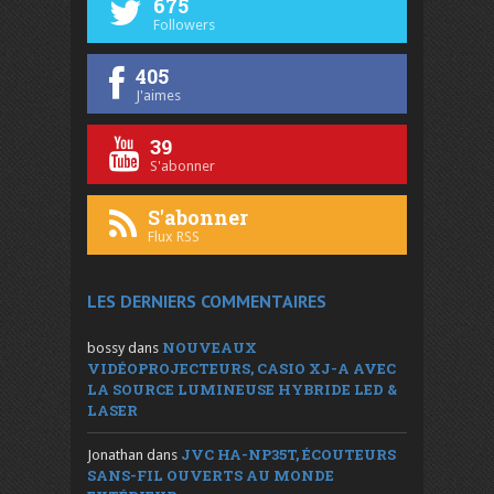
675
Followers
405
J'aimes
39
S'abonner
S'abonner
Flux RSS
LES DERNIERS COMMENTAIRES
NOUVEAUX
bossy
dans
VIDÉOPROJECTEURS, CASIO XJ-A AVEC
LA SOURCE LUMINEUSE HYBRIDE LED &
LASER
JVC HA-NP35T, ÉCOUTEURS
Jonathan
dans
SANS-FIL OUVERTS AU MONDE