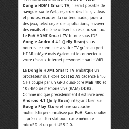
Dongle HDMI Smart TV
, il serait possible de
naviguer sur le Web, regarder des films, vidéos
et photos, écouter du contenu audio, jouer à
des jeux, télécharger des applications, envoyer
des emails et même utiliser les réseaux sociaux.
Le
PoV HDMI Smart TV
tourne sous l’OS
Google Android 4.1 (Jelly Bean)
vous
pourrez le connecter a votre TV grâce au port
HDMI intégré mais également le connecter a
votre réseaux Internet personnelle par le WiFi.
La
Dongle HDMI Smart TV
embarque un
processeur dual-core
Cortex A9
cadencé à 1.6
GHz couplé par un GPU quad-core
Mali 400
et
1024Mo de mémoire vive (RAM) DDR3.
Comme indiqué précédemment il est livré avec
Android 4.1 (Jelly Bean)
intégrant bien sûr
Google Play Store
et une surcouche
multimédia personnalisée par
PoV
. Sans oublier
la présence d’un slot pour carte mémoire
microSD et un port USB 2.0.