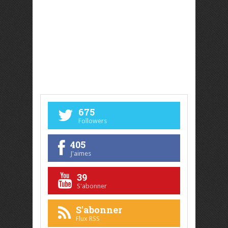
675
Followers
405
J'aimes
39
S'abonner
S'abonner
Flux RSS