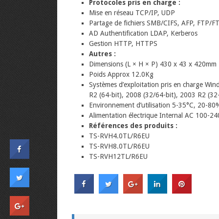
Protocoles pris en charge :
Mise en réseau TCP/IP, UDP
Partage de fichiers SMB/CIFS, AFP, FTP
AD Authentification LDAP, Kerberos
Gestion HTTP, HTTPS
Autres :
Dimensions (L × H × P) 430 x 43 x 420mm
Poids Approx 12.0Kg
Systèmes d’exploitation pris en charge Win
R2 (64-bit), 2008 (32/64-bit), 2003 R2 (32
Environnement d’utilisation 5-35°C, 20-80
Alimentation électrique Internal AC 100-2
Références des produits :
TS-RVH4.0TL/R6EU
TS-RVH8.0TL/R6EU
TS-RVH12TL/R6EU