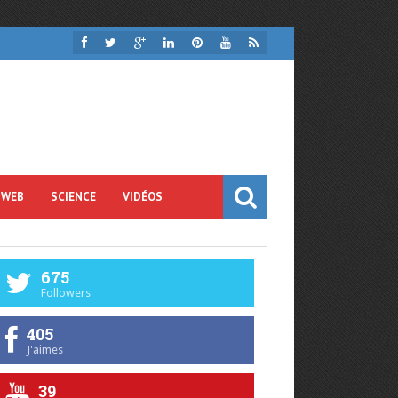
 WEB
SCIENCE
VIDÉOS
675
Followers
405
J'aimes
39