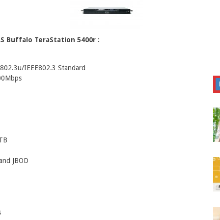
S Buffalo TeraStation 5400r :
802.3u/IEEE802.3 Standard
000Mbps
0TB
0 and JBOD
s