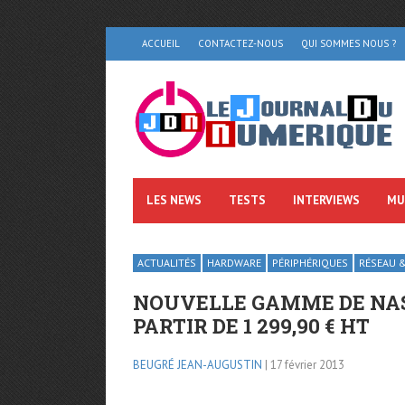
ACCUEIL
CONTACTEZ-NOUS
QUI SOMMES NOUS ?
LES NEWS
TESTS
INTERVIEWS
MU
ACTUALITÉS
HARDWARE
PÉRIPHÉRIQUES
RÉSEAU &
NOUVELLE GAMME DE NAS
PARTIR DE 1 299,90 € HT
BEUGRÉ JEAN-AUGUSTIN
| 17 février 2013