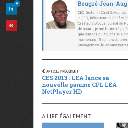
Beugré Jean-Aug
0
CEO, Editor in Chief & Founder
le CEO, Rédacteur en Chef et F
Créateurs Bio, Le Journal du 
de nature, je me forme réguliè
que dans ce qui touche au Co
maintenant 15 sur le web, ave
Management, le webmastering e
ARTICLE PRÉCÉDENT
CES 2013 : LEA lance sa
nouvelle gamme CPL LEA
NetPlayer HD
A LIRE ÉGALEMENT