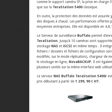
comme le support caméra IP, la prise en charge
que sur la
TeraStation 5400
classique.
En outre, la protection des données est assurée g
des disques à chaud. Les performances offertes p
moyennes entreprises. Elle est disponible en 4,8
Le Serveur de surveillance
Buffalo
permet d’enre
TeraStation
. Jusqu’à 10 caméras sont supporté
stockage
NAS
et
iSCSI
en même temps . Il intègr
fichiers / dossiers et fichiers de configuration s
modifiés, sur le mode réplication), chargeur de 
le stockage en ligne,
NovaBACKUP
. Il est égale
plusieurs unités sur la même interface web utilisat
Le serveur
NAS Buffalo TeraStation 5400r
est
prix débutant à partir de
1 299, 90 € HT
.