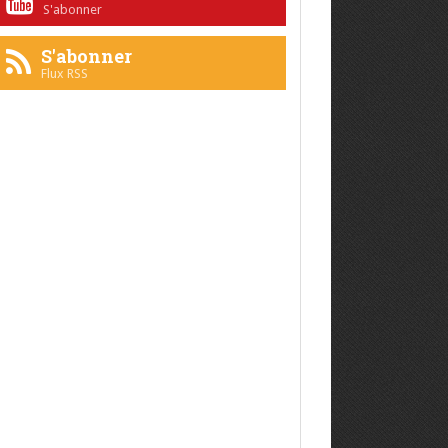
S'abonner
S'abonner
Flux RSS